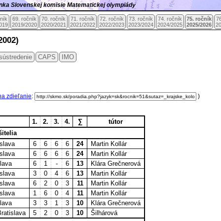
ránka Slovenskej komisie Matematickej olympiády
čník
69. ročník
70. ročník
71. ročník
72. ročník
73. ročník
74. ročník
75. ročník
76
019
2019/2020
2020/2021
2021/2022
2022/2023
2023/2024
2024/2025
2025/2026
2
2002)
sústredenie
CAPS
IMO
na zdieľanie
:
)
1.
2.
3.
4.
∑
tútor
itelia
islava
6
6
6
6
24
Martin Kollár
islava
6
6
6
6
24
Martin Kollár
slava
6
1
-
6
13
Klára Grečnerová
islava
3
0
4
6
13
Martin Kollár
islava
6
2
0
3
11
Martin Kollár
islava
1
6
0
4
11
Martin Kollár
slava
3
3
1
3
10
Klára Grečnerová
ratislava
5
2
0
3
10
Šilhárová