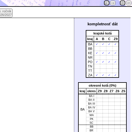
pc
cp
sk
en
. ročník
026/2027
kompletnosť dát
krajské kolá
kraj
A
B
C
Z9
BA
✓
✓
✓
✓
BB
KE
✓
✓
✓
✓
NR
PO
✓
✓
✓
✓
TN
TT
ZA
✓
✓
✓
✓
okresné kolá (0%)
kraj
okres
Z9
Z8
Z7
Z6
Z5
BA I
BA II
BA III
BA IV
BA
BA V
MA
PK
SC
BB
BR