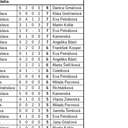
itelia
6
2
0
0
8
Danica Grnáčová
slava
5
0
0
2
7
Klára Grečnerová
islava
0
4
1
2
7
Eva Petrášová
islava
3
1
0
3
7
Martin Kollár
islava
1
3
-
3
7
Eva Petrášová
slava
6
1
0
0
7
Kamenská
lava
3
2
0
2
7
Angelika Básti
slava
1
2
0
3
6
František Kosper
islava
0
1
2
3
6
Eva Petrášová
lava
4
2
0
0
6
Angelika Básti
1
2
2
1
6
Marta Šefčíková
lava
4
1
-
1
6
Celetková
islava
2
0
0
4
6
Eva Petrášová
a
6
0
0
0
6
Milada Pecnová
ratislava
1
2
0
3
6
Richtáriková
slava
5
0
0
0
5
Kamenská
ky
4
1
0
0
5
Vlasta Zelenská
a
0
0
2
3
5
Milada Pecnová
va
0
0
2
3
5
Jarmila Šimková
islava
4
1
0
0
5
Eva Petrášová
a
5
0
0
0
5
Jana Griačová
islava
1
0
0
3
4
Martin Kollár