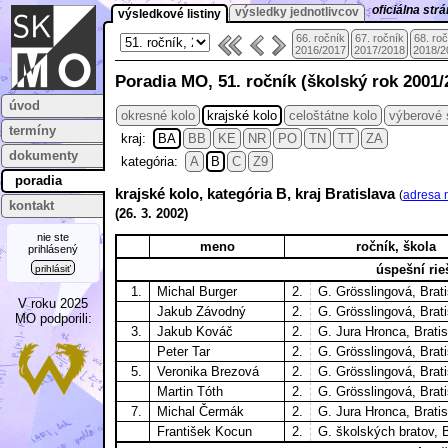
oficiálna st
výsledky jednotlivcov
výsledkové listiny
66. ročník
67. ročník
68. ro
2016/2017
2017/2018
2018/2
Poradia MO, 51. ročník (školský rok 2001/
úvod
okresné kolo
krajské kolo
celoštátne kolo
výberové 
termíny
kraj:
BA
BB
KE
NR
PO
TN
TT
ZA
dokumenty
kategória:
A
B
C
Z9
poradia
krajské kolo, kategória B, kraj Bratislava
(
adresa 
kontakt
(
26. 3.
2002)
nie ste
meno
ročník, škola
prihlásený
úspešní rieš
prihlásiť
1.
Michal Burger
2.
G. Grösslingová, Brat
V roku 2025
Jakub Závodný
2.
G. Grösslingová, Brat
MO podporili:
3.
Jakub Kováč
2.
G. Jura Hronca, Brati
Peter Tar
2.
G. Grösslingová, Brat
5.
Veronika Brezová
2.
G. Grösslingová, Brat
Martin Tóth
2.
G. Grösslingová, Brat
7.
Michal Čermák
2.
G. Jura Hronca, Brati
František Kocun
2.
G. školských bratov, B