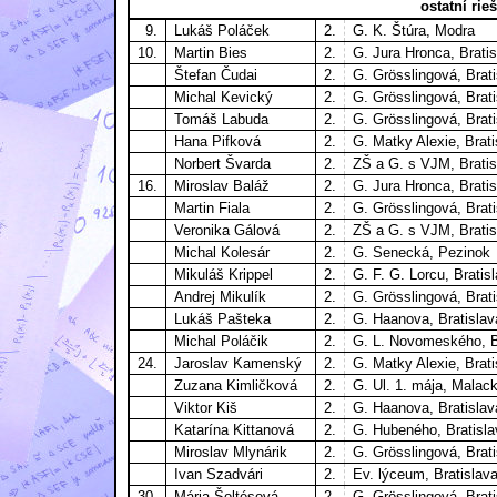
ostatní rieš
9.
Lukáš Poláček
2.
G. K. Štúra, Modra
10.
Martin Bies
2.
G. Jura Hronca, Brati
Štefan Čudai
2.
G. Grösslingová, Brat
Michal Kevický
2.
G. Grösslingová, Brat
Tomáš Labuda
2.
G. Grösslingová, Brat
Hana Pifková
2.
G. Matky Alexie, Brati
Norbert Švarda
2.
ZŠ a G. s VJM, Bratis
16.
Miroslav Baláž
2.
G. Jura Hronca, Brati
Martin Fiala
2.
G. Grösslingová, Brat
Veronika Gálová
2.
ZŠ a G. s VJM, Bratis
Michal Kolesár
2.
G. Senecká, Pezinok
Mikuláš Krippel
2.
G. F. G. Lorcu, Bratis
Andrej Mikulík
2.
G. Grösslingová, Brat
Lukáš Pašteka
2.
G. Haanova, Bratislav
Michal Poláčik
2.
G. L. Novomeského, B
24.
Jaroslav Kamenský
2.
G. Matky Alexie, Brati
Zuzana Kimličková
2.
G. Ul. 1. mája, Malac
Viktor Kiš
2.
G. Haanova, Bratislav
Katarína Kittanová
2.
G. Hubeného, Bratisla
Miroslav Mlynárik
2.
G. Grösslingová, Brat
Ivan Szadvári
2.
Ev. lýceum, Bratislav
30.
Mária Šoltésová
2.
G. Grösslingová, Brat