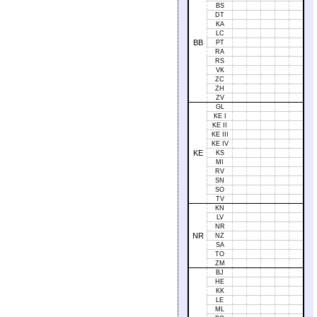
BS
DT
KA
LC
BB
PT
RA
RS
VK
ZC
ZH
ZV
GL
KE I
KE II
KE III
KE IV
KE
KS
MI
RV
SN
SO
TV
KN
LV
NR
NR
NZ
SA
TO
ZM
BJ
HE
KK
LE
ML