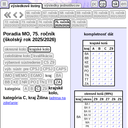
≡
pc
cp
sk
en
výsledky jednotlivcov
výsledkové listiny
66. ročník
67. ročník
68. ročník
69. ročník
70. ročník
71. ročník
2016/2017
2017/2018
2018/2019
2019/2020
2020/2021
2021/2022
72. ročník
73. ročník
74. ročník
75. ročník
76. ročník
2022/2023
2023/2024
2024/2025
2025/2026
2026/2027
Poradia MO, 75. ročník
kompletnosť dát
(školský rok 2025/2026)
krajské kolá
kraj
A
B
C
Z9
okresné kolo
krajské kolo
BA
✓
✓
✓
✓
celoštátne kolo
kvalifikácia
BB
✓
✓
✓
✓
výberové sústredenie
CS Z9
KE
✓
✓
✓
✓
NR
✓
✓
✓
✓
výb. sústr. pre CPSJ
CPSJ
CAPS
PO
✓
✓
✓
✓
IMO
MEMO
EGMO
kraj:
BA
TN
✓
✓
✓
✓
TT
✓
✓
✓
✓
BB
KE
NR
PO
TN
TT
ZA
ZA
✓
✓
✓
✓
krajské
kategória:
A
B
C
Z9
kolo,
okresné kolá (99%)
kategória C, kraj Žilina
(
adresa na
kraj
okres
Z9
Z8
Z7
Z6
Z5
zdieľanie
:
BA I
✓
✓
✓
✓
✓
BA II
✓
✓
✓
✓
✓
BA III
✓
✓
✓
✓
✓
BA IV
✓
✓
✓
✓
✓
BA
BA V
✓
✓
✓
✓
✓
MA
✓
✓
✓
✓
✓
PK
✓
✓
✓
✓
✓