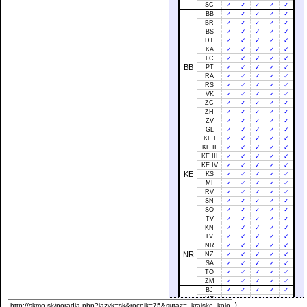
SC
✓
✓
✓
✓
✓
BB
✓
✓
✓
✓
✓
BR
✓
✓
✓
✓
✓
BS
✓
✓
✓
✓
✓
DT
✓
✓
✓
✓
✓
KA
✓
✓
✓
✓
✓
LC
✓
✓
✓
✓
✓
BB
PT
✓
✓
✓
✓
✓
RA
✓
✓
✓
✓
✓
RS
✓
✓
✓
✓
✓
VK
✓
✓
✓
✓
✓
ZC
✓
✓
✓
✓
✓
ZH
✓
✓
✓
✓
✓
ZV
✓
✓
✓
✓
✓
GL
✓
✓
✓
✓
✓
KE I
✓
✓
✓
✓
✓
KE II
✓
✓
✓
✓
✓
KE III
✓
✓
✓
✓
✓
KE IV
✓
✓
✓
✓
✓
KE
KS
✓
✓
✓
✓
✓
MI
✓
✓
✓
✓
✓
RV
✓
✓
✓
✓
✓
SN
✓
✓
✓
✓
✓
SO
✓
✓
✓
✓
✓
TV
✓
✓
✓
✓
✓
KN
✓
✓
✓
✓
✓
LV
✓
✓
✓
✓
✓
NR
✓
✓
✓
✓
✓
NR
NZ
✓
✓
✓
✓
✓
SA
✓
✓
✓
✓
✓
TO
✓
✓
✓
✓
✓
ZM
✓
✓
✓
✓
✓
BJ
✓
✓
✓
✓
✓
HE
✓
✓
✓
✓
✓
)