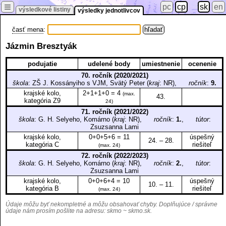
≡
pc
cp
sk
en
výsledkové listiny
výsledky jednotlivcov
časť mena
:
Jázmin Bresztyák
podujatie
udelené body
umiestnenie
ocenenie
70. ročník (2020/2021)
škola
: ZŠ J. Kossányiho s VJM, Svätý Peter (
kraj
: NR),
ročník
:
9.
krajské kolo,
2+1+1+0 = 4
(max.
43.
kategória Z9
24)
71. ročník (2021/2022)
škola
: G. H. Selyeho, Komárno (
kraj
: NR),
ročník
:
1.
,
tútor
:
Zsuzsanna Lami
krajské kolo,
0+0+5+6 = 11
úspešný
24. – 28.
kategória C
riešiteľ
(max. 24)
72. ročník (2022/2023)
škola
: G. H. Selyeho, Komárno (
kraj
: NR),
ročník
:
2.
,
tútor
:
Zsuzsanna Lami
krajské kolo,
0+0+6+4 = 10
úspešný
10. – 11.
kategória B
riešiteľ
(max. 24)
Údaje môžu byť nekompletné a môžu obsahovať chyby. Doplňujúce / správne
údaje nám prosím pošlite na adresu:
skmo ~ skmo.sk
.