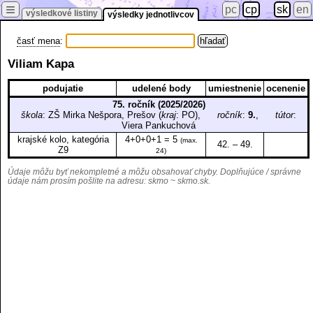
≡
pc
cp
sk
en
výsledkové listiny
výsledky jednotlivcov
časť mena
:
Viliam Kapa
podujatie
udelené body
umiestnenie
ocenenie
75. ročník (2025/2026)
škola
: ZŠ Mirka Nešpora, Prešov (
kraj
: PO),
ročník
:
9.
,
tútor
:
Viera Pankuchová
krajské kolo, kategória
4+0+0+1 = 5
(max.
42. – 49.
Z9
24)
Údaje môžu byť nekompletné a môžu obsahovať chyby. Doplňujúce / správne
údaje nám prosím pošlite na adresu:
skmo ~ skmo.sk
.