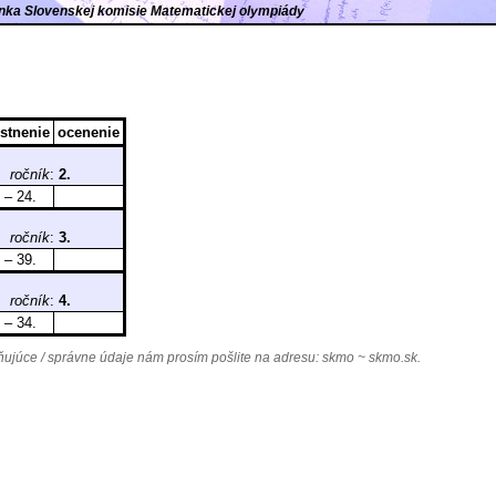
ránka Slovenskej komisie Matematickej olympiády
stnenie
ocenenie
,
ročník
:
2.
 – 24.
,
ročník
:
3.
 – 39.
,
ročník
:
4.
 – 34.
júce / správne údaje nám prosím pošlite na adresu:
skmo ~ skmo.sk
.