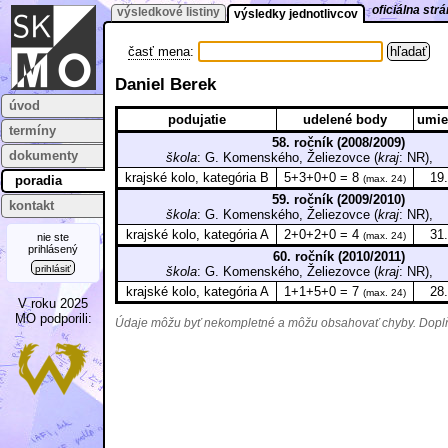
oficiálna st
výsledkové listiny
výsledky jednotlivcov
časť mena
:
Daniel Berek
úvod
podujatie
udelené body
umie
termíny
58. ročník (2008/2009)
dokumenty
škola
: G. Komenského, Želiezovce (
kraj
: NR)
krajské kolo, kategória B
5+3+0+0 = 8
19.
poradia
(max. 24)
59. ročník (2009/2010)
kontakt
škola
: G. Komenského, Želiezovce (
kraj
: NR)
krajské kolo, kategória A
2+0+2+0 = 4
31.
(max. 24)
nie ste
prihlásený
60. ročník (2010/2011)
prihlásiť
škola
: G. Komenského, Želiezovce (
kraj
: NR)
krajské kolo, kategória A
1+1+5+0 = 7
28.
(max. 24)
V roku 2025
MO podporili:
Údaje môžu byť nekompletné a môžu obsahovať chyby. Doplňu