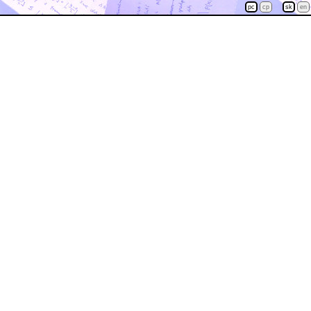
pc
cp
sk
en