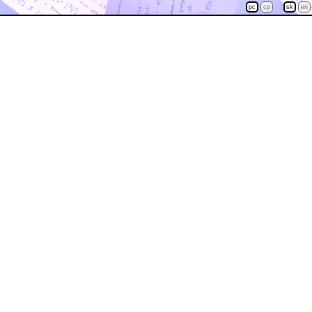
pc
cp
sk
en