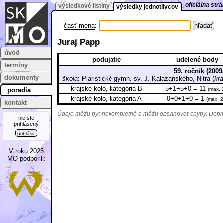
oficiálna st
výsledkové listiny
výsledky jednotlivcov
časť mena
:
Juraj Papp
úvod
podujatie
udelené body
termíny
59. ročník (2009
dokumenty
škola
: Piaristické gymn. sv. J. Kalazanského, Nitra (
kra
krajské kolo, kategória B
5+1+5+0 = 11
poradia
(max. 
krajské kolo, kategória A
0+0+1+0 = 1
(max. 2
kontakt
Údaje môžu byť nekompletné a môžu obsahovať chyby. Doplňu
nie ste
prihlásený
prihlásiť
V roku 2025
MO podporili: