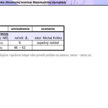
ránka Slovenskej komisie Matematickej olympiády
umiestnenie
ocenenie
/2010)
j
: NR),
ročník
:
2.
,
tútor
: Michal Kriško
9.
úspešný riešiteľ
24)
48. – 52.
4)
júce / správne údaje nám prosím pošlite na adresu:
skmo ~ skmo.sk
.