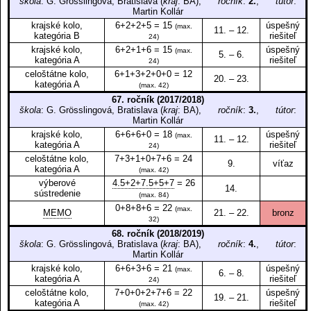
škola
: G. Grösslingová, Bratislava (
kraj
: BA),
ročník
:
2.
,
tútor
:
Martin Kollár
krajské kolo,
6+2+2+5 = 15
úspešný
(max.
11. – 12.
kategória B
riešiteľ
24)
krajské kolo,
6+2+1+6 = 15
úspešný
(max.
5. – 6.
kategória A
riešiteľ
24)
celoštátne kolo,
6+1+3+2+0+0 = 12
20. – 23.
kategória A
(max. 42)
67. ročník (2017/2018)
škola
: G. Grösslingová, Bratislava (
kraj
: BA),
ročník
:
3.
,
tútor
:
Martin Kollár
krajské kolo,
6+6+6+0 = 18
úspešný
(max.
11. – 12.
kategória A
riešiteľ
24)
celoštátne kolo,
7+3+1+0+7+6 = 24
9.
víťaz
kategória A
(max. 42)
výberové
4.5+2+7.5+5+7
= 26
14.
sústredenie
(max. 84)
0+8+8+6 = 22
(max.
MEMO
21. – 22.
bronz
32)
68. ročník (2018/2019)
škola
: G. Grösslingová, Bratislava (
kraj
: BA),
ročník
:
4.
,
tútor
:
Martin Kollár
krajské kolo,
6+6+3+6 = 21
úspešný
(max.
6. – 8.
kategória A
riešiteľ
24)
celoštátne kolo,
7+0+0+2+7+6 = 22
úspešný
19. – 21.
kategória A
riešiteľ
(max. 42)