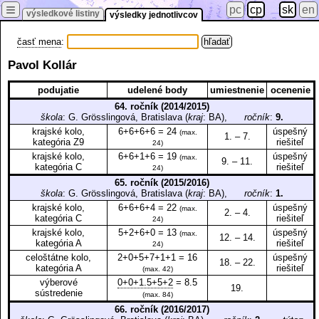
≡
pc
cp
sk
en
výsledkové listiny
výsledky jednotlivcov
časť mena
:
Pavol Kollár
podujatie
udelené body
umiestnenie
ocenenie
64. ročník (2014/2015)
škola
: G. Grösslingová, Bratislava (
kraj
: BA),
ročník
:
9.
krajské kolo,
6+6+6+6 = 24
úspešný
(max.
1. – 7.
kategória Z9
riešiteľ
24)
krajské kolo,
6+6+1+6 = 19
úspešný
(max.
9. – 11.
kategória C
riešiteľ
24)
65. ročník (2015/2016)
škola
: G. Grösslingová, Bratislava (
kraj
: BA),
ročník
:
1.
krajské kolo,
6+6+6+4 = 22
úspešný
(max.
2. – 4.
kategória C
riešiteľ
24)
krajské kolo,
5+2+6+0 = 13
úspešný
(max.
12. – 14.
kategória A
riešiteľ
24)
celoštátne kolo,
2+0+5+7+1+1 = 16
úspešný
18. – 22.
kategória A
riešiteľ
(max. 42)
výberové
0+0+1.5+5+2
= 8.5
19.
sústredenie
(max. 84)
66. ročník (2016/2017)