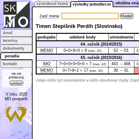
oficiálna st
výsledkové listiny
výsledky jednotlivcov
časť mena
:
Timen Stepišnik Perdih (Slovinsko)
úvod
podujatie
udelené body
umiestnenie
termíny
64. ročník (2014/2015)
dokumenty
MEMO
0+0+8+0 = 8
52. – 53.
č
(max. 32)
poradia
65. ročník (2015/2016)
kontakt
IMO
7+0+0+0+0+0 = 7
443. – 468.
č
(max. 42)
MEMO
0+7+8+2 = 17
30. – 31.
(max. 32)
nie ste
prihlásený
Údaje môžu byť nekompletné a môžu obsahovať chyby. Doplňu
prihlásiť
V roku 2025
MO podporili: