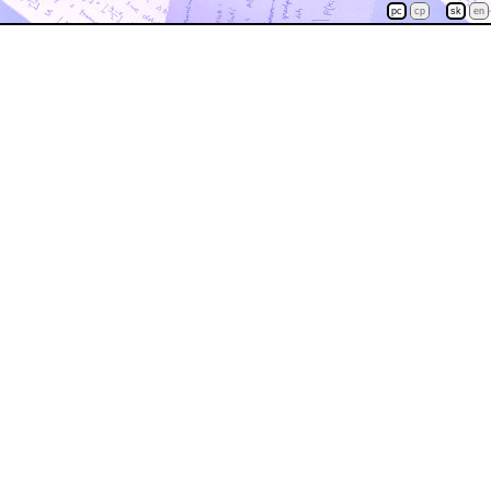
pc
cp
sk
en