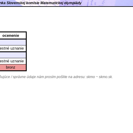
ránka Slovenskej komisie Matematickej olympiády
ocenenie
estné uznanie
estné uznanie
bronz
júce / správne údaje nám prosím pošlite na adresu:
skmo ~ skmo.sk
.