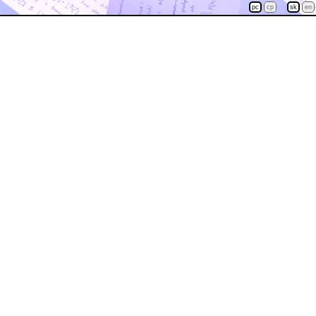
pc
cp
sk
en