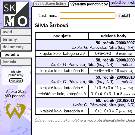
oficiálna st
výsledkové listiny
výsledky jednotlivcov
časť mena
:
Silvia Štrbová
úvod
podujatie
udelené body
termíny
56. ročník (2006/2007
dokumenty
škola
: G. Párovská, Nitra (
kraj
: N
krajské kolo, kategória Z9
0+6+3+0 = 9
poradia
(max. 24)
58. ročník (2008/2009
kontakt
škola
: G. Párovská, Nitra (
kraj
: NR),
ročník
:
krajské kolo, kategória B
6+6+0+6 = 18
(max. 24)
nie ste
prihlásený
59. ročník (2009/2010
prihlásiť
škola
: G. Párovská, Nitra (
kraj
: NR),
ročník
:
krajské kolo, kategória A
2+0+6+3 = 11
(max. 24)
V roku 2025
celoštátne kolo, kategória A
0+0+4+0+3+1 = 8
(max. 4
MO podporili:
60. ročník (2010/2011
škola
: G. Párovská, Nitra (
kraj
: N
krajské kolo, kategória A
6+1+0+0 = 7
(max. 24)
Údaje môžu byť nekompletné a môžu obsahovať chyby. Doplňu