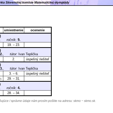
ránka Slovenskej komisie Matematickej olympiády
umiestnenie
ocenenie
)
R),
ročník
:
9.
19. – 23.
)
2.
,
tútor
: Ivan Teplička
2.
úspešný riešiteľ
)
3.
,
tútor
: Ivan Teplička
3. – 6.
úspešný riešiteľ
29. – 31.
2)
)
R),
ročník
:
4.
28. – 34.
júce / správne údaje nám prosím pošlite na adresu:
skmo ~ skmo.sk
.