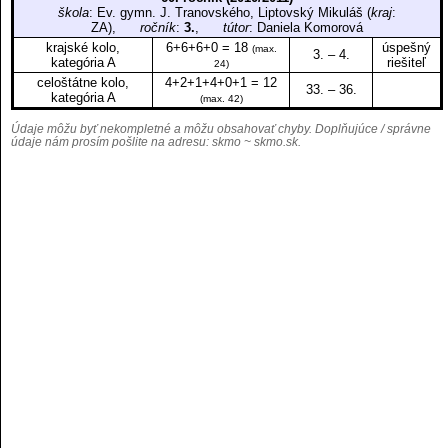
škola
: Ev. gymn. J. Tranovského, Liptovský Mikuláš (
kraj
:
ZA),
ročník
:
3.
,
tútor
: Daniela Komorová
krajské kolo,
6+6+6+0 = 18
úspešný
(max.
3. – 4.
kategória A
riešiteľ
24)
celoštátne kolo,
4+2+1+4+0+1 = 12
33. – 36.
kategória A
(max. 42)
Údaje môžu byť nekompletné a môžu obsahovať chyby. Doplňujúce / správne
údaje nám prosím pošlite na adresu:
skmo ~ skmo.sk
.