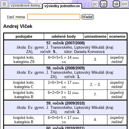
≡
pc
cp
sk
en
výsledkové listiny
výsledky jednotlivcov
časť mena
:
Andrej Vlček
podujatie
udelené body
umiestnenie
ocenenie
57. ročník (2007/2008)
škola
: Ev. gymn. J. Tranovského, Liptovský Mikuláš (
kraj
:
ZA),
ročník
:
9.
,
tútor
: Daniela Komorová
krajské kolo,
4+0+5+5 = 14
úspešný
(max.
3.
kategória Z9
riešiteľ
24)
58. ročník (2008/2009)
škola
: Ev. gymn. J. Tranovského, Liptovský Mikuláš (
kraj
:
ZA),
ročník
:
1.
krajské kolo,
2+6+3+6 = 17
úspešný
(max.
2. – 3.
kategória C
riešiteľ
24)
krajské kolo,
6+2+0+3 = 11
úspešný
(max.
7.
kategória B
riešiteľ
24)
59. ročník (2009/2010)
škola
: Ev. gymn. J. Tranovského, Liptovský Mikuláš (
kraj
:
ZA),
ročník
:
2.
krajské kolo,
6+0+6+5 = 17
úspešný
(max.
4.
kategória B
riešiteľ
24)
60. ročník (2010/2011)