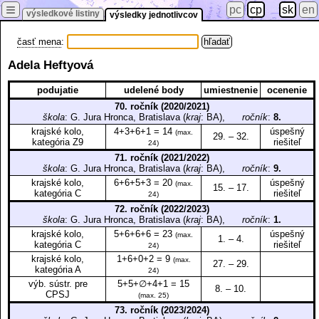
≡
pc
cp
sk
en
výsledkové listiny
výsledky jednotlivcov
časť mena
:
Adela Heftyová
podujatie
udelené body
umiestnenie
ocenenie
70. ročník (2020/2021)
škola
: G. Jura Hronca, Bratislava (
kraj
: BA),
ročník
:
8.
krajské kolo,
4+3+6+1 = 14
úspešný
(max.
29. – 32.
kategória Z9
riešiteľ
24)
71. ročník (2021/2022)
škola
: G. Jura Hronca, Bratislava (
kraj
: BA),
ročník
:
9.
krajské kolo,
6+6+5+3 = 20
úspešný
(max.
15. – 17.
kategória C
riešiteľ
24)
72. ročník (2022/2023)
škola
: G. Jura Hronca, Bratislava (
kraj
: BA),
ročník
:
1.
krajské kolo,
5+6+6+6 = 23
úspešný
(max.
1. – 4.
kategória C
riešiteľ
24)
krajské kolo,
1+6+0+2 = 9
(max.
27. – 29.
kategória A
24)
výb. sústr. pre
5+5+∅+4+1 = 15
8. – 10.
CPSJ
(max. 25)
73. ročník (2023/2024)