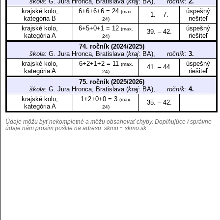
škola
: G. Jura Hronca, Bratislava (
kraj
: BA),
ročník
:
2.
krajské kolo,
6+6+6+6 = 24
úspešný
(max.
1. – 7.
kategória B
riešiteľ
24)
krajské kolo,
6+5+0+1 = 12
úspešný
(max.
39. – 42.
kategória A
riešiteľ
24)
74. ročník (2024/2025)
škola
: G. Jura Hronca, Bratislava (
kraj
: BA),
ročník
:
3.
krajské kolo,
6+2+1+2 = 11
úspešný
(max.
41. – 44.
kategória A
riešiteľ
24)
75. ročník (2025/2026)
škola
: G. Jura Hronca, Bratislava (
kraj
: BA),
ročník
:
4.
krajské kolo,
1+2+0+0 = 3
(max.
35. – 42.
kategória A
24)
Údaje môžu byť nekompletné a môžu obsahovať chyby. Doplňujúce / správne
údaje nám prosím pošlite na adresu:
skmo ~ skmo.sk
.