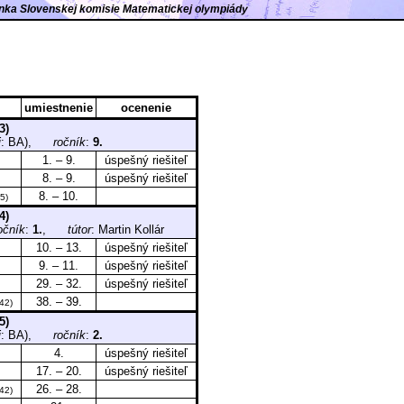
ránka Slovenskej komisie Matematickej olympiády
umiestnenie
ocenenie
3)
j
: BA),
ročník
:
9.
1. – 9.
úspešný riešiteľ
8. – 9.
úspešný riešiteľ
8. – 10.
5)
4)
očník
:
1.
,
tútor
: Martin Kollár
10. – 13.
úspešný riešiteľ
9. – 11.
úspešný riešiteľ
29. – 32.
úspešný riešiteľ
38. – 39.
42)
5)
j
: BA),
ročník
:
2.
4.
úspešný riešiteľ
17. – 20.
úspešný riešiteľ
26. – 28.
42)