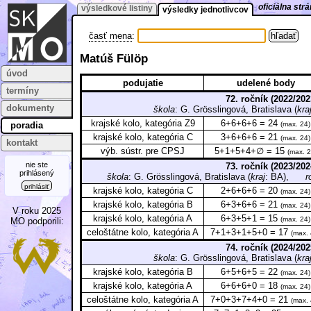
oficiálna st
výsledkové listiny
výsledky jednotlivcov
časť mena
:
Matúš Fülöp
úvod
podujatie
udelené body
termíny
72. ročník (2022/202
dokumenty
škola
: G. Grösslingová, Bratislava (
kra
krajské kolo, kategória Z9
6+6+6+6 = 24
poradia
(max. 24)
krajské kolo, kategória C
3+6+6+6 = 21
(max. 24)
kontakt
výb. sústr. pre CPSJ
5+1+5+4+∅ = 15
(max. 2
nie ste
73. ročník (2023/202
prihlásený
škola
: G. Grösslingová, Bratislava (
kraj
: BA),
r
prihlásiť
krajské kolo, kategória C
2+6+6+6 = 20
(max. 24)
krajské kolo, kategória B
6+3+6+6 = 21
(max. 24)
V roku 2025
krajské kolo, kategória A
6+3+5+1 = 15
(max. 24)
MO podporili:
celoštátne kolo, kategória A
7+1+3+1+5+0 = 17
(max. 
74. ročník (2024/202
škola
: G. Grösslingová, Bratislava (
kra
krajské kolo, kategória B
6+5+6+5 = 22
(max. 24)
krajské kolo, kategória A
6+6+6+0 = 18
(max. 24)
celoštátne kolo, kategória A
7+0+3+7+4+0 = 21
(max. 