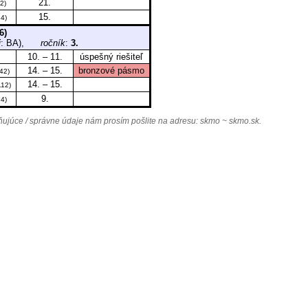
21.
2)
15.
4)
6)
j
: BA),
ročník
:
3.
10. – 11.
úspešný riešiteľ
14. – 15.
bronzové pásmo
42)
14. – 15.
112)
9.
4)
júce / správne údaje nám prosím pošlite na adresu:
skmo ~ skmo.sk
.