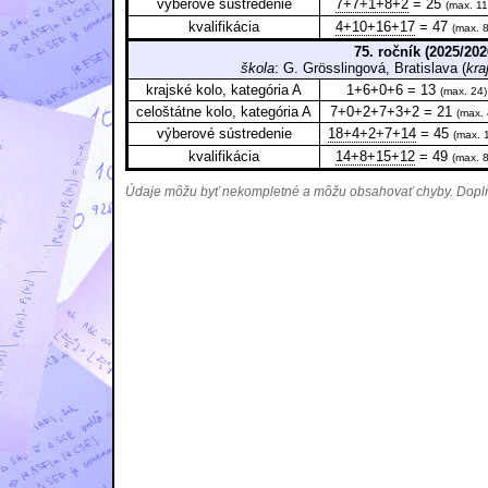
výberové sústredenie
7+7+1+8+2
= 25
(max. 11
kvalifikácia
4+10+16+17
= 47
(max. 8
75. ročník (2025/202
škola
: G. Grösslingová, Bratislava (
kra
krajské kolo, kategória A
1+6+0+6 = 13
(max. 24)
celoštátne kolo, kategória A
7+0+2+7+3+2 = 21
(max. 
výberové sústredenie
18+4+2+7+14
= 45
(max. 
kvalifikácia
14+8+15+12
= 49
(max. 8
Údaje môžu byť nekompletné a môžu obsahovať chyby. Doplňu