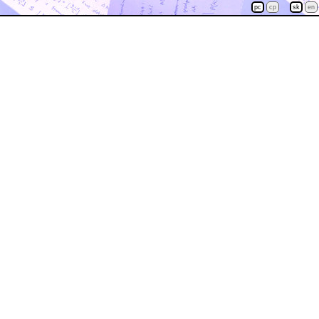
pc
cp
sk
en