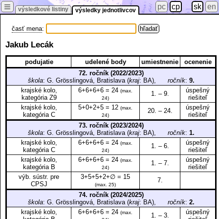
≡
pc
cp
sk
en
výsledkové listiny
výsledky jednotlivcov
časť mena
:
Jakub Lecák
podujatie
udelené body
umiestnenie
ocenenie
72. ročník (2022/2023)
škola
: G. Grösslingová, Bratislava (
kraj
: BA),
ročník
:
9.
krajské kolo,
6+6+6+6 = 24
úspešný
(max.
1. – 9.
kategória Z9
riešiteľ
24)
krajské kolo,
5+0+2+5 = 12
úspešný
(max.
20. – 24.
kategória C
riešiteľ
24)
73. ročník (2023/2024)
škola
: G. Grösslingová, Bratislava (
kraj
: BA),
ročník
:
1.
krajské kolo,
6+6+6+6 = 24
úspešný
(max.
1. – 6.
kategória C
riešiteľ
24)
krajské kolo,
6+6+6+6 = 24
úspešný
(max.
1. – 7.
kategória B
riešiteľ
24)
výb. sústr. pre
3+5+5+2+∅ = 15
7.
CPSJ
(max. 25)
74. ročník (2024/2025)
škola
: G. Grösslingová, Bratislava (
kraj
: BA),
ročník
:
2.
krajské kolo,
6+6+6+6 = 24
úspešný
(max.
1. – 3.