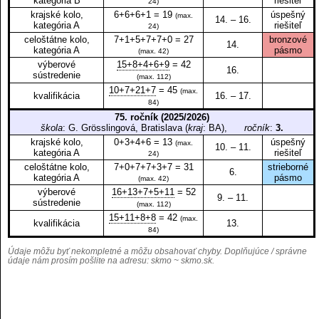
kategória B
riešiteľ
24)
krajské kolo,
6+6+6+1 = 19
úspešný
(max.
14. – 16.
kategória A
riešiteľ
24)
celoštátne kolo,
7+1+5+7+7+0 = 27
bronzové
14.
kategória A
pásmo
(max. 42)
výberové
15+8+4+6+9
= 42
16.
sústredenie
(max. 112)
10+7+21+7
= 45
(max.
kvalifikácia
16. – 17.
84)
75. ročník (2025/2026)
škola
: G. Grösslingová, Bratislava (
kraj
: BA),
ročník
:
3.
krajské kolo,
0+3+4+6 = 13
úspešný
(max.
10. – 11.
kategória A
riešiteľ
24)
celoštátne kolo,
7+0+7+7+3+7 = 31
strieborné
6.
kategória A
pásmo
(max. 42)
výberové
16+13+7+5+11
= 52
9. – 11.
sústredenie
(max. 112)
15+11+8+8
= 42
(max.
kvalifikácia
13.
84)
Údaje môžu byť nekompletné a môžu obsahovať chyby. Doplňujúce / správne
údaje nám prosím pošlite na adresu:
skmo ~ skmo.sk
.