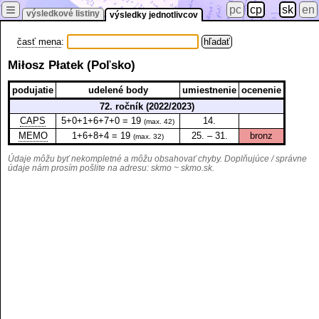
≡
pc
cp
sk
en
výsledkové listiny
výsledky jednotlivcov
časť mena
:
Miłosz Płatek (Poľsko)
podujatie
udelené body
umiestnenie
ocenenie
72. ročník (2022/2023)
CAPS
5+0+1+6+7+0 = 19
14.
(max. 42)
MEMO
1+6+8+4 = 19
25. – 31.
bronz
(max. 32)
Údaje môžu byť nekompletné a môžu obsahovať chyby. Doplňujúce / správne
údaje nám prosím pošlite na adresu:
skmo ~ skmo.sk
.