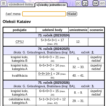
≡
pc
cp
sk
en
výsledkové listiny
výsledky jednotlivcov
časť mena
:
Oleksii Kataiev
podujatie
udelené body
umiestnenie
ocenenie
73. ročník (2023/2024)
5+3+5+3+1 = 17
CPSJ
12.
(max. 25)
74. ročník (2024/2025)
škola
: G. Grösslingová, Bratislava (
kraj
: BA),
ročník
:
2.
krajské kolo,
6+6+6+3 = 21
úspešný
(max.
5.
kategória B
riešiteľ
24)
krajské kolo,
6+5+3+0 = 14
úspešný
(max.
32. – 33.
kategória A
riešiteľ
24)
0+9+14+1
= 24
(max.
kvalifikácia
40. – 41.
84)
75. ročník (2025/2026)
škola
: G. Grösslingová, Bratislava (
kraj
: BA),
ročník
:
3.
krajské kolo,
6+6+0+3 = 15
úspešný
(max.
8. – 9.
kategória A
riešiteľ
24)
celoštátne kolo,
5+1+3+2+1+0 = 12
29. – 31.
kategória A
(max. 42)