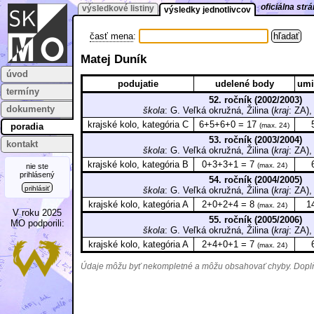
oficiálna st
výsledkové listiny
výsledky jednotlivcov
časť mena
:
Matej Duník
úvod
podujatie
udelené body
umi
termíny
52. ročník (2002/2003)
dokumenty
škola
: G. Veľká okružná, Žilina (
kraj
: Z
krajské kolo, kategória C
6+5+6+0 = 17
poradia
(max. 24)
53. ročník (2003/2004)
kontakt
škola
: G. Veľká okružná, Žilina (
kraj
: Z
krajské kolo, kategória B
0+3+3+1 = 7
(max. 24)
nie ste
prihlásený
54. ročník (2004/2005)
prihlásiť
škola
: G. Veľká okružná, Žilina (
kraj
: Z
krajské kolo, kategória A
2+0+2+4 = 8
14
(max. 24)
V roku 2025
55. ročník (2005/2006)
MO podporili:
škola
: G. Veľká okružná, Žilina (
kraj
: Z
krajské kolo, kategória A
2+4+0+1 = 7
(max. 24)
Údaje môžu byť nekompletné a môžu obsahovať chyby. Doplňu