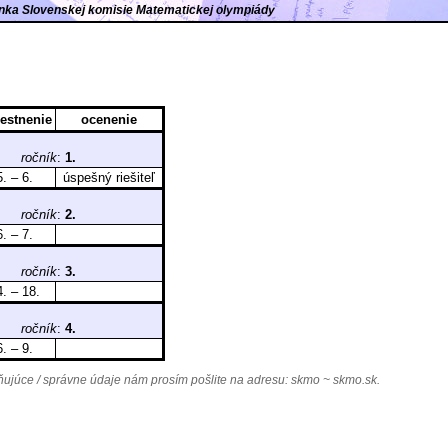
ránka Slovenskej komisie Matematickej olympiády
estnenie
ocenenie
A),
ročník
:
1.
5. – 6.
úspešný riešiteľ
A),
ročník
:
2.
6. – 7.
A),
ročník
:
3.
. – 18.
A),
ročník
:
4.
6. – 9.
júce / správne údaje nám prosím pošlite na adresu:
skmo ~ skmo.sk
.