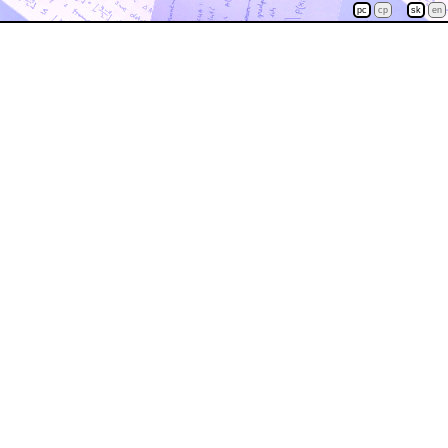
pc
cp
sk
en