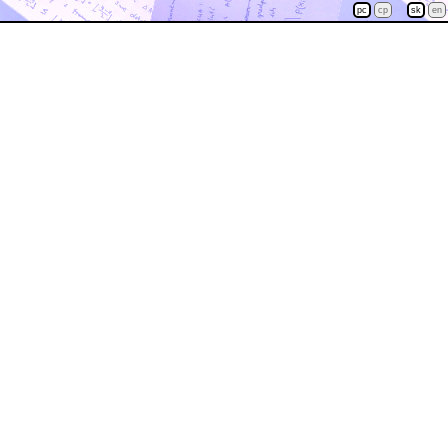
pc
cp
sk
en