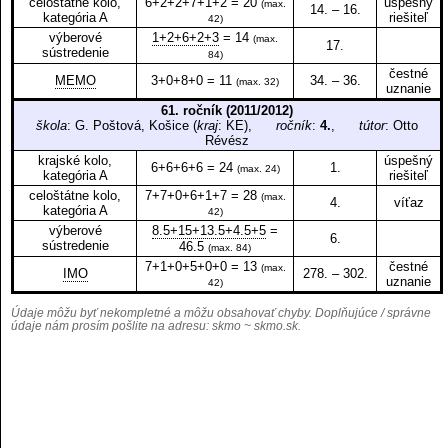
celoštátne kolo,
6+2+2+7+1+2 = 20
úspešný
(max.
14. – 16.
kategória A
riešiteľ
42)
výberové
1+2+6+2+3
= 14
(max.
17.
sústredenie
84)
čestné
MEMO
3+0+8+0 = 11
34. – 36.
(max. 32)
uznanie
61. ročník (2011/2012)
škola
: G. Poštová, Košice (
kraj
: KE),
ročník
:
4.
,
tútor
: Otto
Révész
krajské kolo,
úspešný
6+6+6+6 = 24
1.
(max. 24)
kategória A
riešiteľ
celoštátne kolo,
7+7+0+6+1+7 = 28
(max.
4.
víťaz
kategória A
42)
výberové
8.5+15+13.5+4.5+5
=
6.
sústredenie
46.5
(max. 84)
7+1+0+5+0+0 = 13
čestné
(max.
IMO
278. – 302.
uznanie
42)
Údaje môžu byť nekompletné a môžu obsahovať chyby. Doplňujúce / správne
údaje nám prosím pošlite na adresu:
skmo ~ skmo.sk
.