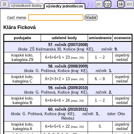
≡
pc
cp
sk
en
výsledkové listiny
výsledky jednotlivcov
časť mena
:
Klára Ficková
podujatie
udelené body
umiestnenie
ocenenie
57. ročník (2007/2008)
škola
: ZŠ Kežmarská 30, Košice (
kraj
: KE),
ročník
:
9.
krajské kolo,
úspešný
6+6+6+5 = 23
1. – 2.
(max. 24)
kategória Z9
riešiteľ
58. ročník (2008/2009)
škola
: G. Poštová, Košice (
kraj
: KE),
ročník
:
1.
krajské kolo,
úspešný
6+2+3+2 = 13
6. – 9.
(max. 24)
kategória C
riešiteľ
59. ročník (2009/2010)
škola
: G. Poštová, Košice (
kraj
: KE),
ročník
:
2.
krajské kolo,
úspešný
6+6+6+6 = 24
1. – 2.
(max. 24)
kategória B
riešiteľ
60. ročník (2010/2011)
škola
: G. Poštová, Košice (
kraj
: KE),
ročník
:
3.
,
tútor
: Otto
Révész
krajské kolo,
úspešný
6+6+5+5 = 22
5.
(max. 24)
kategória A
riešiteľ