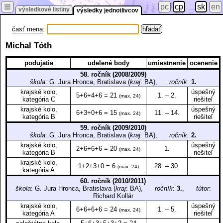
≡
pc
cp
sk
en
výsledkové listiny
výsledky jednotlivcov
časť mena
:
Michal Tóth
podujatie
udelené body
umiestnenie
ocenenie
58. ročník (2008/2009)
škola
: G. Jura Hronca, Bratislava (
kraj
: BA),
ročník
:
1.
krajské kolo,
úspešný
5+6+4+6 = 21
1. – 2.
(max. 24)
kategória C
riešiteľ
krajské kolo,
úspešný
6+3+0+6 = 15
11. – 14.
(max. 24)
kategória B
riešiteľ
59. ročník (2009/2010)
škola
: G. Jura Hronca, Bratislava (
kraj
: BA),
ročník
:
2.
krajské kolo,
úspešný
2+6+6+6 = 20
1.
(max. 24)
kategória B
riešiteľ
krajské kolo,
1+2+3+0 = 6
28. – 30.
(max. 24)
kategória A
60. ročník (2010/2011)
škola
: G. Jura Hronca, Bratislava (
kraj
: BA),
ročník
:
3.
,
tútor
:
Richard Kollár
krajské kolo,
úspešný
6+6+6+6 = 24
1. – 5.
(max. 24)
kategória A
riešiteľ