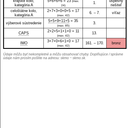
krajské kolo,
5+6+6+6 = 23
úspešný
(max.
1.
kategória A
riešiteľ
24)
celoštátne kolo,
2+7+3+0+0+5 = 17
6. – 7.
víťaz
kategória A
(max. 42)
5+5+9+11+5
= 35
výberové sústredenie
3.
(max. 85)
2+2+5+1+1+0 = 11
CAPS
13.
(max. 42)
3+7+0+6+1+0 = 17
IMO
161. – 170.
bronz
(max. 42)
Údaje môžu byť nekompletné a môžu obsahovať chyby. Doplňujúce / správne
údaje nám prosím pošlite na adresu:
skmo ~ skmo.sk
.