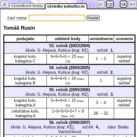
≡
pc
cp
sk
en
výsledkové listiny
výsledky jednotlivcov
časť mena
:
Tomáš Rusin
podujatie
udelené body
umiestnenie
ocenenie
53. ročník (2003/2004)
škola
: G. Alejová, Košice (
kraj
: KE),
ročník
:
1.
krajské kolo,
6+6+5+6 = 23
úspešný
(max.
1. – 3.
kategória C
riešiteľ
24)
54. ročník (2004/2005)
škola
: G. Alejová, Košice (
kraj
: KE),
ročník
:
2.
krajské kolo,
6+6+6+6 = 24
úspešný
(max.
1.
kategória B
riešiteľ
24)
55. ročník (2005/2006)
škola
: G. Alejová, Košice (
kraj
: KE),
ročník
:
3.
krajské kolo,
5+4+0+6 = 15
úspešný
(max.
3. – 4.
kategória A
riešiteľ
24)
celoštátne kolo,
1+0+0+0+0+7 = 8
28. – 32.
kategória A
(max. 42)
56. ročník (2006/2007)
škola
: G. Alejová, Košice (
kraj
: KE),
ročník
:
4.
,
tútor
: Beáta
Vavrinčíková