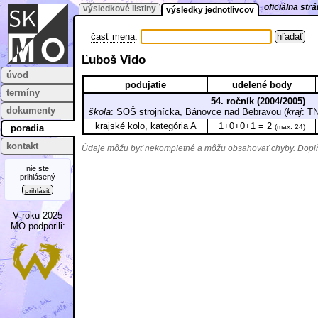
oficiálna st
výsledkové listiny
výsledky jednotlivcov
časť mena
:
Ľuboš Vido
úvod
podujatie
udelené body
termíny
54. ročník (2004/2005)
dokumenty
škola
: SOŠ strojnícka, Bánovce nad Bebravou (
kraj
: 
krajské kolo, kategória A
1+0+0+1 = 2
poradia
(max. 24)
kontakt
Údaje môžu byť nekompletné a môžu obsahovať chyby. Doplňu
nie ste
prihlásený
prihlásiť
V roku 2025
MO podporili: