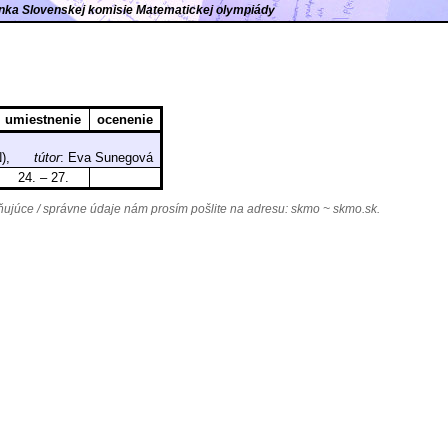
ránka Slovenskej komisie Matematickej olympiády
umiestnenie
ocenenie
TN),
tútor
: Eva Sunegová
24. – 27.
júce / správne údaje nám prosím pošlite na adresu:
skmo ~ skmo.sk
.