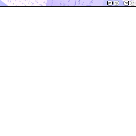
pc
cp
sk
en