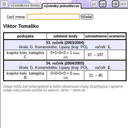
≡
pc
cp
sk
en
výsledkové listiny
výsledky jednotlivcov
časť mena
:
Viktor Tomaško
podujatie
udelené body
umiestnenie
ocenenie
53. ročník (2003/2004)
škola
: G. Komenského, Lipany (
kraj
: PO),
ročník
:
1.
krajské kolo, kategória
0+1+0+0 = 1
(max.
97. – 107.
C
24)
54. ročník (2004/2005)
škola
: G. Komenského, Lipany (
kraj
: PO),
ročník
:
2.
krajské kolo, kategória
0+0+0+0 = 0
(max.
31. – 46.
B
24)
Údaje môžu byť nekompletné a môžu obsahovať chyby. Doplňujúce / správne
údaje nám prosím pošlite na adresu:
skmo ~ skmo.sk
.