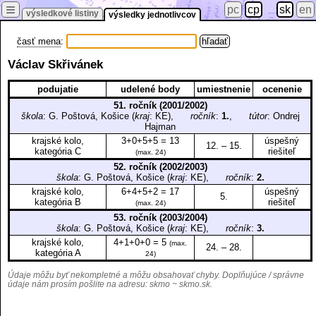
≡
pc
cp
sk
en
výsledkové listiny
výsledky jednotlivcov
časť mena
:
Václav Skřivánek
podujatie
udelené body
umiestnenie
ocenenie
51. ročník (2001/2002)
škola
: G. Poštová, Košice (
kraj
: KE),
ročník
:
1.
,
tútor
: Ondrej
Hajman
krajské kolo,
3+0+5+5 = 13
úspešný
12. – 15.
kategória C
riešiteľ
(max. 24)
52. ročník (2002/2003)
škola
: G. Poštová, Košice (
kraj
: KE),
ročník
:
2.
krajské kolo,
6+4+5+2 = 17
úspešný
5.
kategória B
riešiteľ
(max. 24)
53. ročník (2003/2004)
škola
: G. Poštová, Košice (
kraj
: KE),
ročník
:
3.
krajské kolo,
4+1+0+0 = 5
(max.
24. – 28.
kategória A
24)
Údaje môžu byť nekompletné a môžu obsahovať chyby. Doplňujúce / správne
údaje nám prosím pošlite na adresu:
skmo ~ skmo.sk
.