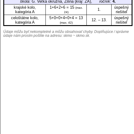
škola
: G. Veľká okružná, Žilina (
kraj
: ZA),
ročník
:
4.
krajské kolo,
1+6+2+6 = 15
úspešný
(max.
1.
kategória A
riešiteľ
24)
celoštátne kolo,
5+0+0+4+0+4 = 13
úspešný
12. – 13.
kategória A
riešiteľ
(max. 42)
Údaje môžu byť nekompletné a môžu obsahovať chyby. Doplňujúce / správne
údaje nám prosím pošlite na adresu:
skmo ~ skmo.sk
.