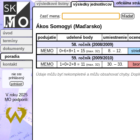
oficiálna st
výsledkové listiny
výsledky jednotlivcov
časť mena
:
Ákos Somogyi (Maďarsko)
úvod
podujatie
udelené body
umiestnenie
ocene
termíny
58. ročník (2008/2009)
dokumenty
MEMO
0+6+8+1 = 15
8. – 12.
strie
(max. 32)
poradia
59. ročník (2009/2010)
kontakt
MEMO
1+0+2+8 = 11
30. – 33.
bro
(max. 32)
nie ste
Údaje môžu byť nekompletné a môžu obsahovať chyby. Doplňu
prihlásený
prihlásiť
V roku 2025
MO podporili: