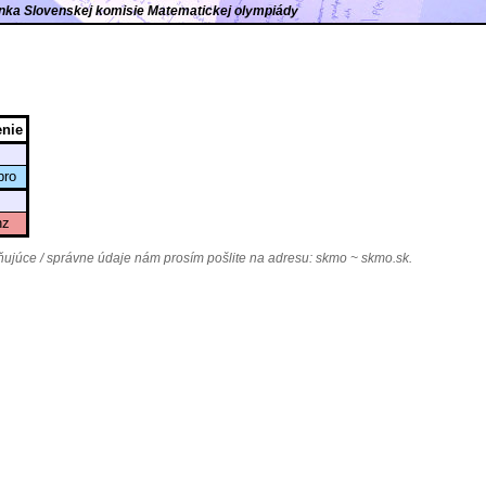
ránka Slovenskej komisie Matematickej olympiády
nie
bro
nz
júce / správne údaje nám prosím pošlite na adresu:
skmo ~ skmo.sk
.