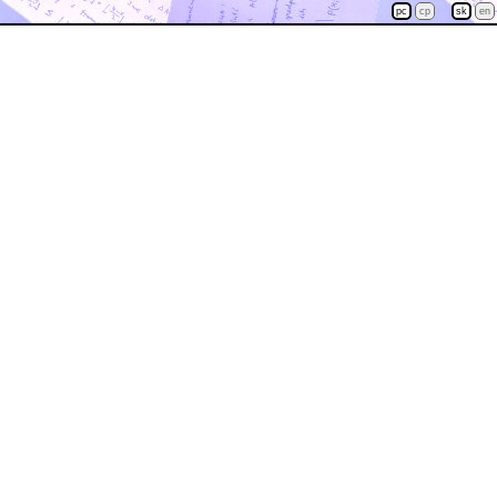
pc
cp
sk
en