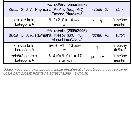
54. ročník (2004/2005)
škola
: G. J. A. Raymana, Prešov (
kraj
: PO),
ročník
:
3.
,
tútor
:
Zuzana Pinteková
krajské kolo,
6+2+2+0 = 10
úspešný
(max.
2. – 3.
kategória A
riešiteľ
24)
55. ročník (2005/2006)
škola
: G. J. A. Raymana, Prešov (
kraj
: PO),
ročník
:
4.
,
tútor
:
Mária Brudňáková
krajské kolo,
6+5+1+1 = 13
úspešný
(max.
1.
kategória A
riešiteľ
24)
celoštátne kolo,
6+4+0+6+0+1 = 17
úspešný
16. – 17.
kategória A
riešiteľ
(max. 42)
Údaje môžu byť nekompletné a môžu obsahovať chyby. Doplňujúce / správne
údaje nám prosím pošlite na adresu:
skmo ~ skmo.sk
.