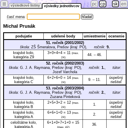
≡
pc
cp
sk
en
výsledkové listiny
výsledky jednotlivcov
časť mena
:
Michal Prusák
podujatie
udelené body
umiestnenie
ocenenie
51. ročník (2001/2002)
škola
: ZŠ Šmeralova, Prešov (
kraj
: PO),
ročník
:
9.
krajské kolo,
3+0+4+4 = 11
(max.
44. – 46.
kategória Z9
24)
52. ročník (2002/2003)
škola
: G. J. A. Raymana, Prešov (
kraj
: PO),
ročník
:
1.
,
tútor
:
Jozef Varchola
krajské kolo,
6+2+6+0 = 14
úspešný
(max.
9. – 11.
kategória C
riešiteľ
24)
53. ročník (2003/2004)
škola
: G. J. A. Raymana, Prešov (
kraj
: PO),
ročník
:
2.
,
tútor
:
Zuzana Pinteková
krajské kolo,
2+5+3+2 = 12
úspešný
(max.
1.
kategória B
riešiteľ
24)
krajské kolo,
6+6+1+0 = 13
úspešný
(max.
2.
kategória A
riešiteľ
24)
celoštátne kolo,
6+1+0+7+1+0 = 15
36.
kategória A
(max. 42)