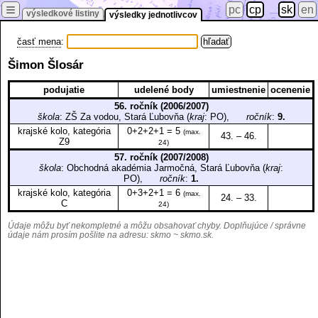
≡
pc
cp
sk
en
výsledkové listiny
výsledky jednotlivcov
časť mena
:
Šimon Šlosár
podujatie
udelené body
umiestnenie
ocenenie
56. ročník (2006/2007)
škola
: ZŠ Za vodou, Stará Ľubovňa (
kraj
: PO),
ročník
:
9.
krajské kolo, kategória
0+2+2+1 = 5
(max.
43. – 46.
Z9
24)
57. ročník (2007/2008)
škola
: Obchodná akadémia Jarmočná, Stará Ľubovňa (
kraj
:
PO),
ročník
:
1.
krajské kolo, kategória
0+3+2+1 = 6
(max.
24. – 33.
C
24)
Údaje môžu byť nekompletné a môžu obsahovať chyby. Doplňujúce / správne
údaje nám prosím pošlite na adresu:
skmo ~ skmo.sk
.