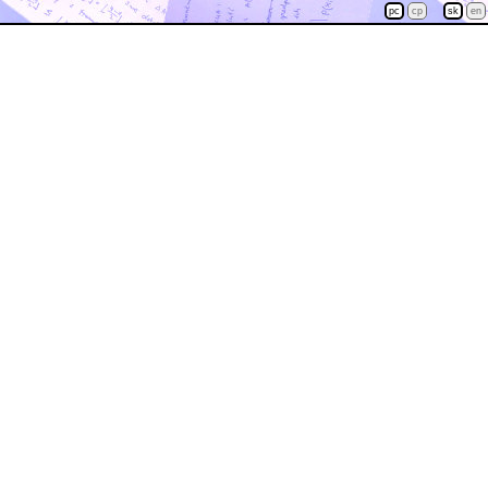
pc
cp
sk
en