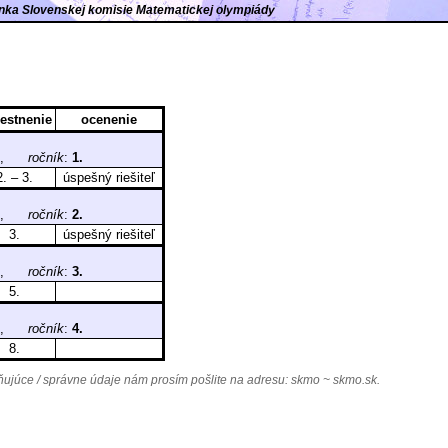
ránka Slovenskej komisie Matematickej olympiády
estnenie
ocenenie
A),
ročník
:
1.
2. – 3.
úspešný riešiteľ
A),
ročník
:
2.
3.
úspešný riešiteľ
A),
ročník
:
3.
5.
A),
ročník
:
4.
8.
júce / správne údaje nám prosím pošlite na adresu:
skmo ~ skmo.sk
.