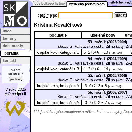
oficiálna st
výsledkové listiny
výsledky jednotlivcov
časť mena
:
Kristína Kovalčíková
úvod
podujatie
udelené body
umi
termíny
53. ročník (2003/2004)
dokumenty
škola
: G. Varšavská cesta, Žilina (
kraj
: Z
krajské kolo, kategória C
5+2+5+6 = 18
poradia
(max. 24)
54. ročník (2004/2005)
kontakt
škola
: G. Varšavská cesta, Žilina (
kraj
: Z
krajské kolo, kategória B
1+3+4+6 = 14
(max. 24)
nie ste
prihlásený
55. ročník (2005/2006)
prihlásiť
škola
: G. Varšavská cesta, Žilina (
kraj
: Z
krajské kolo, kategória A
3+0+2+3 = 8
(max. 24)
V roku 2025
56. ročník (2006/2007)
MO podporili:
škola
: G. Varšavská cesta, Žilina (
kraj
: Z
krajské kolo, kategória A
0+2+3+2 = 7
(max. 24)
Údaje môžu byť nekompletné a môžu obsahovať chyby. Doplňu