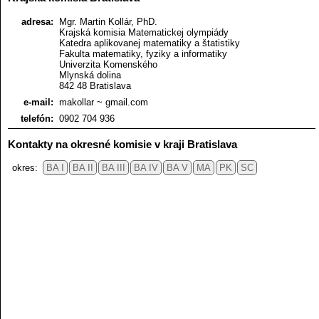
adresa:
Mgr. Martin Kollár, PhD.
Krajská komisia Matematickej olympiády
Katedra aplikovanej matematiky a štatistiky
Fakulta matematiky, fyziky a informatiky
Univerzita Komenského
Mlynská dolina
842 48 Bratislava
e-mail:
makollar ~ gmail.com
telefón:
0902 704 936
Kontakty na okresné komisie v kraji Bratislava
okres:
BA I
BA II
BA III
BA IV
BA V
MA
PK
SC