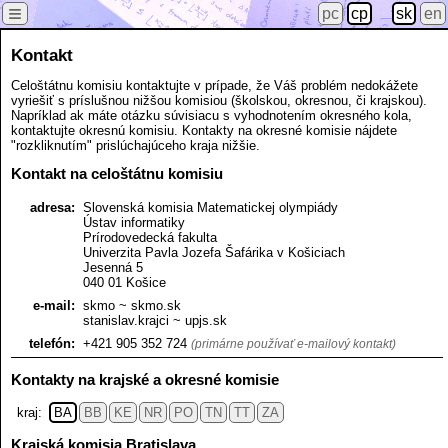
≡
pc
cp
sk
en
Kontakt
Celoštátnu komisiu kontaktujte v prípade, že Váš problém nedokážete
vyriešiť s príslušnou nižšou komisiou (školskou, okresnou, či krajskou).
Napríklad ak máte otázku súvisiacu s vyhodnotením okresného kola,
kontaktujte okresnú komisiu. Kontakty na okresné komisie nájdete
"rozkliknutím" prislúchajúceho kraja nižšie.
Kontakt na celoštátnu komisiu
adresa:
Slovenská komisia Matematickej olympiády
Ústav informatiky
Prírodovedecká fakulta
Univerzita Pavla Jozefa Šafárika v Košiciach
Jesenná 5
040 01 Košice
e-mail:
skmo ~ skmo.sk
stanislav.krajci ~ upjs.sk
telefón:
+421 905 352 724
(primárne používať e-mailový kontakt)
Kontakty na krajské a okresné komisie
kraj:
BA
BB
KE
NR
PO
TN
TT
ZA
Krajská komisia Bratislava