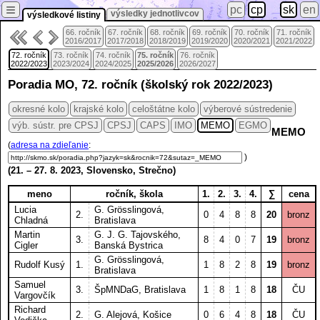
≡
pc
cp
sk
en
výsledky jednotlivcov
výsledkové listiny
66. ročník
67. ročník
68. ročník
69. ročník
70. ročník
71. ročník
2016/2017
2017/2018
2018/2019
2019/2020
2020/2021
2021/2022
72. ročník
73. ročník
74. ročník
75. ročník
76. ročník
2022/2023
2023/2024
2024/2025
2025/2026
2026/2027
Poradia MO, 72. ročník (školský rok 2022/2023)
okresné kolo
krajské kolo
celoštátne kolo
výberové sústredenie
výb. sústr. pre CPSJ
CPSJ
CAPS
IMO
MEMO
EGMO
MEMO
(
adresa na zdieľanie
:
)
(
21.
–
27. 8.
2023, Slovensko, Strečno)
meno
ročník, škola
1.
2.
3.
4.
∑
cena
Lucia
G. Grösslingová,
2.
0
4
8
8
20
bronz
Chladná
Bratislava
Martin
G. J. G. Tajovského,
3.
8
4
0
7
19
bronz
Cigler
Banská Bystrica
G. Grösslingová,
Rudolf Kusý
1.
1
8
2
8
19
bronz
Bratislava
Samuel
3.
ŠpMNDaG, Bratislava
1
8
1
8
18
ČU
Vargovčík
Richard
2.
G. Alejová, Košice
0
6
4
8
18
ČU