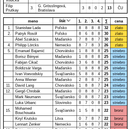
Vodička
Filip
G. Grösslingová,
3.
3
8
0
2
13
ČU
Prutkay
Bratislava
štát
meno
1.
2.
3.
4.
∑
cena
1.
Stanisław Lada
Poľsko
8
8
8
8
32
zlato
2.
Patryk Rosół
Poľsko
8
6
8
8
30
zlato
Ábel Szakács
Maďarsko
7
8
8
7
30
zlato
4.
Philipp Lörcks
Nemecko
8
7
8
3
26
zlato
5.
Emanuel Bajamić
Chorvátsko
1
8
8
8
25
striebro
Borisz Bényei
Maďarsko
1
8
8
8
25
striebro
Fabijan Cikač
Chorvátsko
3
6
8
8
25
striebro
Boldizsár Varga
Maďarsko
1
8
8
8
25
striebro
Ivan Voevodskiy
Švajčiarsko
5
8
8
4
25
striebro
Anna Wiener
Maďarsko
2
8
8
7
25
striebro
11.
David Lang
Chorvátsko
1
8
8
7
24
striebro
12.
Gergő Chrobák
Maďarsko
0
8
8
7
23
striebro
Mark Neumann
Švajčiarsko
0
8
8
7
23
striebro
Luka Urbanc
Slovinsko
8
7
0
8
23
striebro
Mohamed
15.
Švajčiarsko
1
5
8
8
22
bronz
Bouchouata
Kiryl Krutsko
Litva
0
7
8
7
22
bronz
Lennart Zenker
Nemecko
1
6
8
7
22
bronz