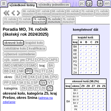
≡
pc
cp
sk
en
výsledky jednotlivcov
výsledkové listiny
66. ročník
67. ročník
68. ročník
69. ročník
70. ročník
71. ročník
2016/2017
2017/2018
2018/2019
2019/2020
2020/2021
2021/2022
72. ročník
73. ročník
74. ročník
75. ročník
76. ročník
2022/2023
2023/2024
2024/2025
2025/2026
2026/2027
Poradia MO, 74. ročník
kompletnosť dát
(školský rok 2024/2025)
krajské kolá
kraj
A
B
C
Z9
okresné kolo
krajské kolo
BA
✓
✓
✓
✓
celoštátne kolo
kvalifikácia
BB
✓
✓
✓
✓
výberové sústredenie
KE
✓
✓
✓
✓
NR
✓
✓
✓
✓
výb. sústr. pre CPSJ
CPSJ
CAPS
PO
✓
✓
✓
✓
IMO
MEMO
EGMO
kraj:
BA
TN
✓
✓
✓
✓
TT
✓
✓
✓
✓
BB
KE
NR
PO
TN
TT
ZA
ZA
✓
✓
✓
✓
okres:
BJ
HE
KK
LE
ML
PO
okresné kolá (98.2%)
PP
SB
SK
SL
SP
SV
VT
kraj
okres
Z9
Z8
Z7
Z6
Z5
kategória:
Z9
Z8
Z7
Z6
Z5
BA I
✓
✓
✓
✓
✓
okresné kolo, kategória Z5, kraj
BA II
✓
✓
✓
✓
✓
Prešov, okres Snina
BA III
✓
✓
✓
✓
✓
(
adresa na
BA IV
✓
✓
✓
✓
✓
BA
zdieľanie
:
BA V
✓
✓
✓
✓
✓
MA
✓
✓
✓
✓
✓
PK
✓
✓
✓
✓
✓