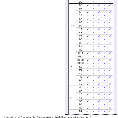
SC
✓
✓
✓
✓
✓
BB
✓
✓
✓
✓
✓
BR
✓
✓
✓
✓
✓
BS
✓
✓
✓
✓
✓
DT
✓
✓
✓
✓
✓
KA
✓
✓
✓
✓
✓
LC
✓
✓
✓
✓
✓
BB
PT
✓
✓
✓
✓
✓
RA
✓
✓
✓
✓
✓
RS
✓
✓
✓
✓
✓
VK
✓
✓
✓
✓
✓
ZC
✓
✓
✓
✓
✓
ZH
✓
✓
✓
✓
✓
ZV
✓
✓
✓
GL
✓
✓
✓
✓
✓
KE I
✓
✓
✓
✓
✓
KE II
✓
✓
✓
✓
✓
KE III
✓
✓
✓
✓
✓
KE IV
✓
✓
✓
✓
✓
KE
KS
✓
✓
✓
✓
✓
MI
✓
✓
✓
✓
✓
RV
✓
✓
✓
✓
✓
SN
✓
✓
✓
✓
✓
SO
✓
✓
✓
✓
✓
TV
✓
✓
✓
✓
✓
KN
✓
✓
✓
✓
✓
LV
✓
✓
✓
✓
✓
NR
✓
✓
✓
✓
✓
NR
NZ
✓
✓
✓
✓
✓
SA
✓
✓
✓
✓
✓
TO
✓
✓
✓
✓
✓
ZM
✓
✓
✓
✓
✓
BJ
✓
✓
✓
✓
✓
HE
✓
✓
✓
✓
✓
)