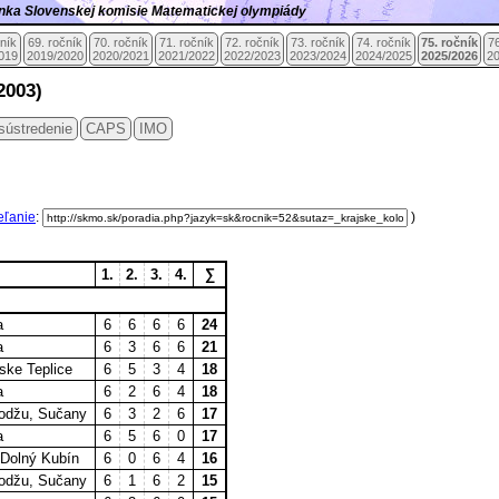
ránka Slovenskej komisie Matematickej olympiády
čník
69. ročník
70. ročník
71. ročník
72. ročník
73. ročník
74. ročník
75. ročník
76
019
2019/2020
2020/2021
2021/2022
2022/2023
2023/2024
2024/2025
2025/2026
2
2003)
sústredenie
CAPS
IMO
eľanie
:
)
1.
2.
3.
4.
∑
a
6
6
6
6
24
a
6
3
6
6
21
ske Teplice
6
5
3
4
18
a
6
2
6
4
18
Hodžu, Sučany
6
3
2
6
17
a
6
5
6
0
17
 Dolný Kubín
6
0
6
4
16
Hodžu, Sučany
6
1
6
2
15