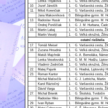
Lenka Trojaková
1.
G. Veľká okružná, Žilin
10.
Jozef Jánošík
1.
G. Varšavská cesta, Žil
11.
Miloš Korenčiak
1.
G. Varšavská cesta, Žil
Jana Makovníková
0.
Bilingválne gymn. M. 
13.
Radoslav Husár
1.
Bilingválne gymn. M. 
Ondrej Poniščiak
1.
G. J. M. Hurbana, Čad
15.
Martin Labaj
1.
G. Varšavská cesta, Žil
Martin Veselý
1.
G. Veľká okružná, Žilin
ostatní riešitelia
17.
Tomáš Meisel
1.
G. Varšavská cesta, Žil
18.
Zuzana Hroudná
1.
G. Veľká okružná, Žilin
Matúš Majchrák
1.
G. A. Bernoláka, Náme
Lenka Veselovská
1.
G. M. M. Hodžu, Lipto
Vladimír Zedníček
1.
G. Veľká okružná, Žilin
22.
Matej Pajunk
1.
G. Hradná, Liptovský H
23.
Roman Kantor
1.
G. Varšavská cesta, Žil
Michal Maťovčík
1.
G. J. Lettricha, Martin
Karol Ráztočný
1.
G. Varšavská cesta, Žil
Dávid Varga
1.
G. Varšavská cesta, Žil
27.
Michal Brienik
1.
G. Školská, Tvrdošín
Radoslav Hiko
1.
Bilingválne gymn. T. Ru
29.
Ivan Ryban
1.
Bilingválne gymn. M. 
30.
Matej Cebecauer
1.
G. Š. Moyzesa, Ružom