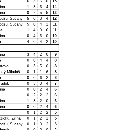
a
6
3
6
0
15
ina
1
3
6
4
14
ina
0
2
5
5
12
Hodžu, Sučany
5
0
3
4
12
Hodžu, Sučany
5
0
4
2
11
ca
1
4
0
6
11
ina
0
4
6
0
10
a
4
0
4
2
10
ina
3
4
2
0
9
a
0
0
4
4
8
stovo
0
3
5
0
8
vský Mikuláš
0
1
1
6
8
a
0
0
6
2
8
rádok
0
3
0
4
7
ina
0
0
2
4
6
0
2
2
2
6
ina
1
3
2
0
6
ina
0
0
2
4
6
0
1
2
2
5
žičku, Žilina
0
1
2
2
5
Hodžu, Sučany
0
1
0
2
3
berok
0
0
2
0
2