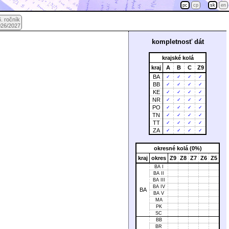
pc
cp
sk
en
. ročník
026/2027
kompletnosť dát
krajské kolá
kraj
A
B
C
Z9
BA
✓
✓
✓
✓
BB
✓
✓
✓
✓
KE
✓
✓
✓
✓
NR
✓
✓
✓
✓
PO
✓
✓
✓
✓
TN
✓
✓
✓
✓
TT
✓
✓
✓
✓
ZA
✓
✓
✓
✓
okresné kolá (0%)
kraj
okres
Z9
Z8
Z7
Z6
Z5
BA I
BA II
BA III
BA IV
BA
BA V
MA
PK
SC
BB
BR