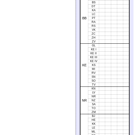
BS
DT
KA
LC
BB
PT
RA
RS
VK
ZC
ZH
ZV
GL
KE I
KE II
KE III
KE IV
KE
KS
MI
RV
SN
SO
TV
KN
LV
NR
NR
NZ
SA
TO
ZM
BJ
HE
KK
LE
ML