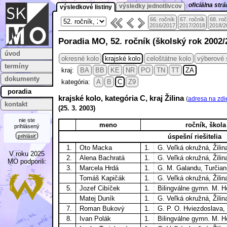
oficiálna st
výsledky jednotlivcov
výsledkové listiny
66. ročník
67. ročník
68. ro
2016/2017
2017/2018
2018/2
Poradia MO, 52. ročník (školský rok 2002/
úvod
okresné kolo
krajské kolo
celoštátne kolo
výberové 
termíny
kraj:
BA
BB
KE
NR
PO
TN
TT
ZA
dokumenty
kategória:
A
B
C
Z9
poradia
krajské kolo, kategória C, kraj Žilina
(
adresa na zdi
kontakt
(
25. 3.
2003)
nie ste
meno
ročník, škola
prihlásený
úspešní riešitelia
prihlásiť
1.
Oto Macka
1.
G. Veľká okružná, Žilin
V roku 2025
2.
Alena Bachratá
1.
G. Veľká okružná, Žilin
MO podporili:
3.
Marcela Hrdá
1.
G. M. Galandu, Turčian
Tomáš Kapičák
1.
G. Veľká okružná, Žilin
5.
Jozef Cibíček
1.
Bilingválne gymn. M. 
Matej Duník
1.
G. Veľká okružná, Žilin
7.
Roman Bukový
1.
G. P. O. Hviezdoslava,
8.
Ivan Polák
1.
Bilingválne gymn. M. 