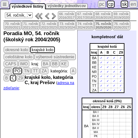
≡
pc
cp
sk
en
výsledky jednotlivcov
výsledkové listiny
66. ročník
67. ročník
68. ročník
69. ročník
2016/2017
2017/2018
2018/2019
2019/2020
70. ročník
71. ročník
72. ročník
73. ročník
74. ročník
75. ročník
76. ročník
2020/2021
2021/2022
2022/2023
2023/2024
2024/2025
2025/2026
2026/2027
Poradia MO, 54. ročník
kompletnosť dát
(školský rok 2004/2005)
krajské kolá
okresné kolo
krajské kolo
kraj
A
B
C
Z9
celoštátne kolo
výberové sústredenie
BA
✓
✓
✓
✓
BB
✓
✓
✓
✓
CAPS
IMO
kraj:
BA
BB
KE
KE
✓
✓
✓
✓
NR
PO
TN
TT
ZA
kategória:
A
NR
✓
✓
✓
✓
PO
krajské kolo, kategória
✓
✓
✓
✓
B
C
Z9
TN
✓
✓
✓
✓
C, kraj Prešov
(
adresa na
TT
✓
✓
✓
✓
zdieľanie
:
ZA
✓
✓
✓
✓
okresné kolá (0%)
kraj
okres
Z9
Z8
Z7
Z6
Z5
BA I
BA II
BA III
BA IV
BA
BA V
MA
PK