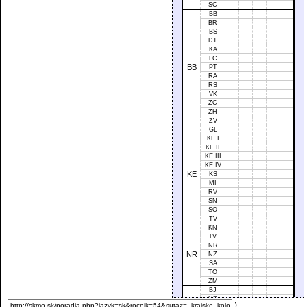
SC
BB
BR
BS
DT
KA
LC
BB
PT
RA
RS
VK
ZC
ZH
ZV
GL
KE I
KE II
KE III
KE IV
KE
KS
MI
RV
SN
SO
TV
KN
LV
NR
NR
NZ
SA
TO
ZM
BJ
HE
)