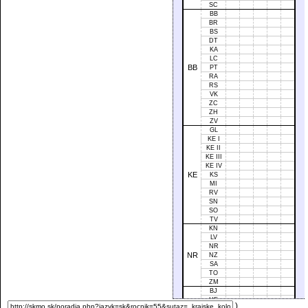
SC
BB
BR
BS
DT
KA
LC
BB
PT
RA
RS
VK
ZC
ZH
ZV
GL
KE I
KE II
KE III
KE IV
KE
KS
MI
RV
SN
SO
TV
KN
LV
NR
NR
NZ
SA
TO
ZM
BJ
HE
)