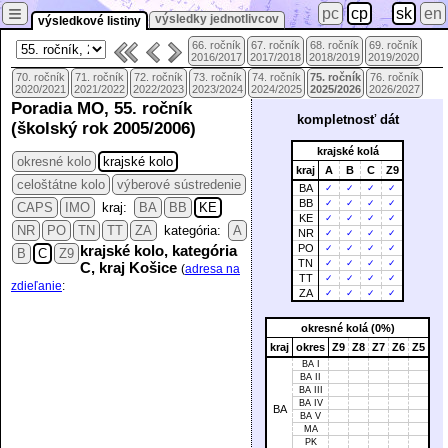
≡
pc
cp
sk
en
výsledky jednotlivcov
výsledkové listiny
66. ročník
67. ročník
68. ročník
69. ročník
2016/2017
2017/2018
2018/2019
2019/2020
70. ročník
71. ročník
72. ročník
73. ročník
74. ročník
75. ročník
76. ročník
2020/2021
2021/2022
2022/2023
2023/2024
2024/2025
2025/2026
2026/2027
Poradia MO, 55. ročník
kompletnosť dát
(školský rok 2005/2006)
krajské kolá
okresné kolo
krajské kolo
kraj
A
B
C
Z9
celoštátne kolo
výberové sústredenie
BA
✓
✓
✓
✓
BB
✓
✓
✓
✓
CAPS
IMO
kraj:
BA
BB
KE
KE
✓
✓
✓
✓
NR
PO
TN
TT
ZA
kategória:
A
NR
✓
✓
✓
✓
PO
krajské kolo, kategória
✓
✓
✓
✓
B
C
Z9
TN
✓
✓
✓
✓
C, kraj Košice
(
adresa na
TT
✓
✓
✓
✓
zdieľanie
:
ZA
✓
✓
✓
✓
okresné kolá (0%)
kraj
okres
Z9
Z8
Z7
Z6
Z5
BA I
BA II
BA III
BA IV
BA
BA V
MA
PK