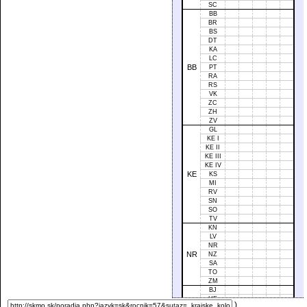
SC
BB
BR
BS
DT
KA
LC
BB
PT
RA
RS
VK
ZC
ZH
ZV
GL
KE I
KE II
KE III
KE IV
KE
KS
MI
RV
SN
SO
TV
KN
LV
NR
NR
NZ
SA
TO
ZM
BJ
HE
)