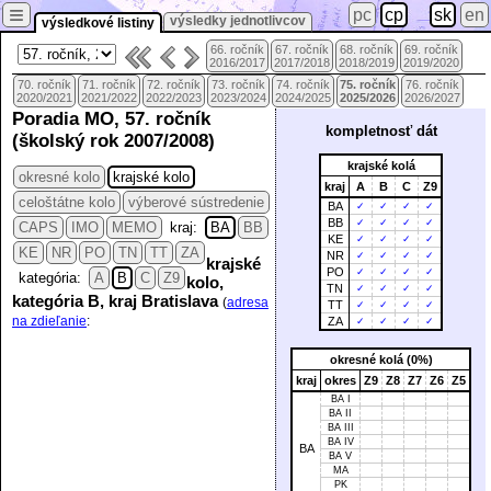
≡
pc
cp
sk
en
výsledky jednotlivcov
výsledkové listiny
66. ročník
67. ročník
68. ročník
69. ročník
2016/2017
2017/2018
2018/2019
2019/2020
70. ročník
71. ročník
72. ročník
73. ročník
74. ročník
75. ročník
76. ročník
2020/2021
2021/2022
2022/2023
2023/2024
2024/2025
2025/2026
2026/2027
Poradia MO, 57. ročník
kompletnosť dát
(školský rok 2007/2008)
krajské kolá
okresné kolo
krajské kolo
kraj
A
B
C
Z9
celoštátne kolo
výberové sústredenie
BA
✓
✓
✓
✓
BB
✓
✓
✓
✓
CAPS
IMO
MEMO
kraj:
BA
BB
KE
✓
✓
✓
✓
KE
NR
PO
TN
TT
ZA
NR
✓
✓
✓
✓
krajské
PO
✓
✓
✓
✓
kategória:
A
B
C
Z9
kolo,
TN
✓
✓
✓
✓
kategória B, kraj Bratislava
(
adresa
TT
✓
✓
✓
✓
na zdieľanie
:
ZA
✓
✓
✓
✓
okresné kolá (0%)
kraj
okres
Z9
Z8
Z7
Z6
Z5
BA I
BA II
BA III
BA IV
BA
BA V
MA
PK