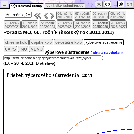
≡
pc
cp
sk
en
výsledky jednotlivcov
výsledkové listiny
66. ročník
67. ročník
68. ročník
69. ročník
2016/2017
2017/2018
2018/2019
2019/2020
70. ročník
71. ročník
72. ročník
73. ročník
74. ročník
75. ročník
76. ročník
2020/2021
2021/2022
2022/2023
2023/2024
2024/2025
2025/2026
2026/2027
Poradia MO, 60. ročník (školský rok 2010/2011)
okresné kolo
krajské kolo
celoštátne kolo
výberové sústredenie
CAPS
IMO
MEMO
výberové sústredenie
(
adresa na zdieľanie
:
)
(
13.
–
20. 4.
2011, Bratislava)