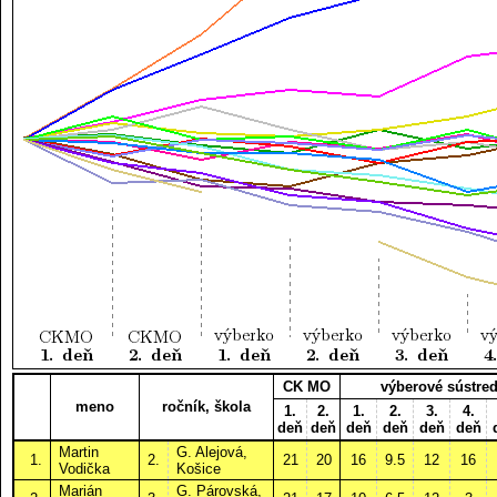
CK MO
výberové sústre
meno
ročník, škola
1.
2.
1.
2.
3.
4.
deň
deň
deň
deň
deň
deň
Martin
G. Alejová,
1.
2.
21
20
16
9.5
12
16
Vodička
Košice
Marián
G. Párovská,