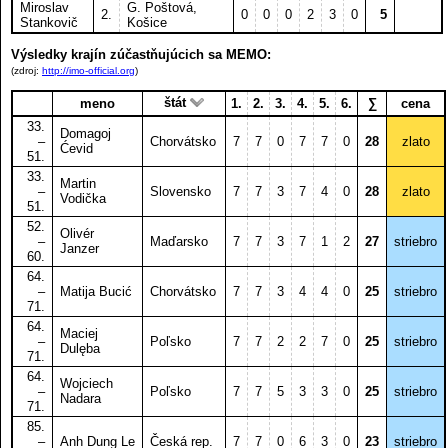
Miroslav
G. Poštová,
2.
0
0
0
2
3
0
5
Stankovič
Košice
Výsledky krajín zúčastňujúcich sa MEMO:
(zdroj:
http://imo-official.org
)
štát
meno
1.
2.
3.
4.
5.
6.
∑
cena
33.
Domagoj
–
Chorvátsko
7
7
0
7
7
0
28
zlato
Ćevid
51.
33.
Martin
–
Slovensko
7
7
3
7
4
0
28
zlato
Vodička
51.
52.
Olivér
–
Maďarsko
7
7
3
7
1
2
27
striebro
Janzer
60.
64.
–
Matija Bucić
Chorvátsko
7
7
3
4
4
0
25
striebro
71.
64.
Maciej
–
Poľsko
7
7
2
2
7
0
25
striebro
Dulęba
71.
64.
Wojciech
–
Poľsko
7
7
5
3
3
0
25
striebro
Nadara
71.
85.
–
Anh Dung Le
Česká rep.
7
7
0
6
3
0
23
striebro