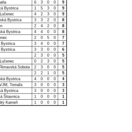
baňa
6
3
0
0
9
á Bystrica
1
5
3
0
9
 Lučenec
4
2
3
0
9
ská Bystrica
3
3
2
0
8
en
2
4
2
0
8
ká Bystrica
4
4
0
0
8
enec
2
0
5
0
7
 Bystrica
3
4
0
0
7
 Bystrica
3
3
0
0
6
2
3
0
0
5
 Lučenec
0
2
3
0
5
 Rimavská Sobota
2
3
0
0
5
2
2
1
0
5
ká Bystrica
4
0
0
0
4
VJM, Tornaľa
3
0
0
0
3
á Bystrica
3
0
0
0
3
á Štiavnica
1
0
0
0
1
drý Kameň
1
0
0
0
1