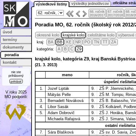
oficiálna st
výsledky jednotlivcov
výsledkové listiny
66. ročník
67. ročník
68. ro
2016/2017
2017/2018
2018/2
Poradia MO, 62. ročník (školský rok 2012/
úvod
okresné kolo
krajské kolo
celoštátne kolo
výberové 
termíny
kraj:
BA
BB
KE
NR
PO
TN
TT
ZA
dokumenty
kategória:
A
B
C
Z9
poradia
krajské kolo, kategória Z9, kraj Banská Bystric
kontakt
(
21. 3.
2013)
nie ste
meno
ročník, šk
prihlásený
úspešní riešitelia
prihlásiť
1.
Jozef Lipták
9.
ZŠ P. Jilemnického,
V roku 2025
Mátyás Pelle
9.
ZŠ M. Tompu, Rima
MO podporili:
3.
Bernadett Nováková
9.
ZŠ B. Balassiho, Vin
4.
Libor Sasák
9.
ZŠ Kolkáreň, Podbr
5.
Adam Dobrovič
9.
ZŠ J. Horáka, Bansk
Michaela Rafajová
9.
ZŠ J. Simana, Vala
ostatní riešitelia
7.
Sára Blašková
9.
ZŠ sv. D. Savia, Zvo