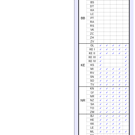
BS
DT
KA
LC
BB
PT
RA
RS
VK
ZC
ZH
ZV
GL
✓
✓
✓
✓
✓
KE I
✓
✓
✓
✓
✓
KE II
✓
✓
✓
✓
✓
KE III
✓
✓
KE IV
✓
✓
KE
KS
✓
✓
MI
✓
✓
✓
✓
✓
RV
✓
✓
✓
✓
✓
SN
✓
✓
✓
✓
✓
SO
✓
✓
✓
✓
✓
TV
✓
✓
✓
✓
✓
KN
✓
✓
✓
✓
✓
LV
✓
✓
✓
✓
✓
NR
✓
✓
✓
✓
✓
NR
NZ
✓
✓
✓
✓
✓
SA
✓
✓
✓
✓
✓
TO
✓
✓
✓
✓
✓
ZM
✓
✓
✓
✓
✓
BJ
✓
✓
✓
✓
✓
HE
✓
✓
✓
✓
✓
KK
✓
✓
✓
✓
LE
✓
✓
✓
✓
ML
✓
✓
✓
✓
✓