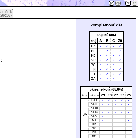
pc
cp
sk
en
. ročník
026/2027
kompletnosť dát
krajské kolá
kraj
A
B
C
Z9
BA
✓
✓
✓
✓
BB
✓
✓
✓
✓
KE
✓
✓
✓
✓
)
NR
✓
✓
✓
✓
PO
✓
✓
✓
✓
TN
✓
✓
✓
✓
TT
✓
✓
✓
✓
ZA
✓
✓
✓
✓
okresné kolá (65.6%)
kraj
okres
Z9
Z8
Z7
Z6
Z5
BA I
✓
✓
✓
✓
✓
BA II
✓
✓
✓
✓
✓
BA III
BA IV
✓
✓
✓
✓
✓
BA
BA V
✓
MA
✓
✓
PK
SC
BB
BR