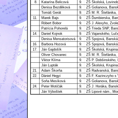
8.
Katarína Belicová
9.
ZŠ Školská, Lovino
Denisa Bezděková
9.
ZŠ Golianova, Bansk
Tomáš Gerát
9.
ZŠ M. R. Štefánika,
11.
Marek Bajs
9.
ZŠ Ďumbierska, Ban
Róbert Bobor
9.
ZŠ J. Alexyho, Zvol
Patrícia Pohorelá
9.
ZŠ Trieda SNP, Bans
14.
Daniel Kojnok
9.
ZŠ Vajanského, Luč
Denisa Mensatorisová
9.
ZŠ Spojová, Banská
16.
Barbora Hozová
9.
ZŠ Spojová, Banská
17.
Ján Gajdošík
9.
ZŠ Školská, Krupina
Oliver Chovanec
9.
ZŠ M. R. Štefánika,
Viktor Klíma
9.
ZŠ P. Dobšinského,
Ján Lupták
9.
ZŠ Školská, Krupina
21.
Adam Škorňa
9.
ZŠ Radvanská, Bans
22.
Dániel Hegyi
9.
ZŠ F. Kazinczyho s 
Soňa Mesíková
9.
ZŠ Golianova, Bansk
24.
Peter Motičák
9.
ZŠ J. Horáka, Bansk
Ján Výboštek
9.
ZŠ Lipové nám., Mo