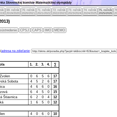
ránka Slovenskej komisie Matematickej olympiády
čník
69. ročník
70. ročník
71. ročník
72. ročník
73. ročník
74. ročník
75. ročník
76
019
2019/2020
2020/2021
2021/2022
2022/2023
2023/2024
2024/2025
2025/2026
2
2013)
sústredenie
CPSJ
CAPS
IMO
MEMO
a
(
adresa na zdieľanie
:
ola
1.
2.
3.
4.
∑
 Zvolen
0
6
5
6
17
vská Sobota
4
5
2
6
17
ica
4
6
6
0
16
ezová
6
4
5
0
15
á Štiavnica
6
2
0
4
12
ská
1
6
5
0
12
len
4
0
6
0
10