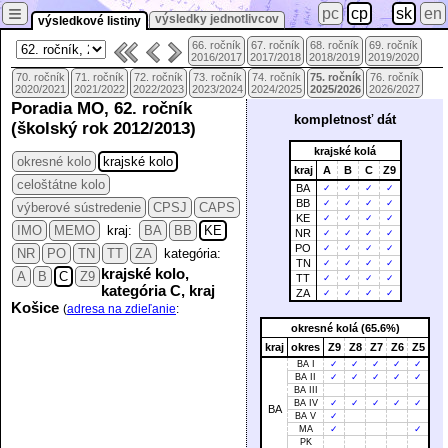
≡
pc
cp
sk
en
výsledky jednotlivcov
výsledkové listiny
66. ročník
67. ročník
68. ročník
69. ročník
2016/2017
2017/2018
2018/2019
2019/2020
70. ročník
71. ročník
72. ročník
73. ročník
74. ročník
75. ročník
76. ročník
2020/2021
2021/2022
2022/2023
2023/2024
2024/2025
2025/2026
2026/2027
Poradia MO, 62. ročník
kompletnosť dát
(školský rok 2012/2013)
krajské kolá
okresné kolo
krajské kolo
kraj
A
B
C
Z9
celoštátne kolo
BA
✓
✓
✓
✓
BB
✓
✓
✓
✓
výberové sústredenie
CPSJ
CAPS
KE
✓
✓
✓
✓
IMO
MEMO
kraj:
BA
BB
KE
NR
✓
✓
✓
✓
PO
✓
✓
✓
✓
NR
PO
TN
TT
ZA
kategória:
TN
✓
✓
✓
✓
krajské kolo,
A
B
C
Z9
TT
✓
✓
✓
✓
kategória C, kraj
ZA
✓
✓
✓
✓
Košice
(
adresa na zdieľanie
:
okresné kolá (65.6%)
kraj
okres
Z9
Z8
Z7
Z6
Z5
BA I
✓
✓
✓
✓
✓
BA II
✓
✓
✓
✓
✓
BA III
BA IV
✓
✓
✓
✓
✓
BA
BA V
✓
MA
✓
✓
PK