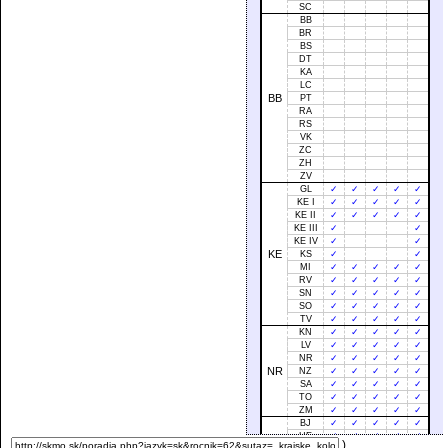
SC
BB
BR
BS
DT
KA
LC
BB
PT
RA
RS
VK
ZC
ZH
ZV
GL
✓
✓
✓
✓
✓
KE I
✓
✓
✓
✓
✓
KE II
✓
✓
✓
✓
✓
KE III
✓
✓
KE IV
✓
✓
KE
KS
✓
✓
MI
✓
✓
✓
✓
✓
RV
✓
✓
✓
✓
✓
SN
✓
✓
✓
✓
✓
SO
✓
✓
✓
✓
✓
TV
✓
✓
✓
✓
✓
KN
✓
✓
✓
✓
✓
LV
✓
✓
✓
✓
✓
NR
✓
✓
✓
✓
✓
NR
NZ
✓
✓
✓
✓
✓
SA
✓
✓
✓
✓
✓
TO
✓
✓
✓
✓
✓
ZM
✓
✓
✓
✓
✓
BJ
✓
✓
✓
✓
✓
HE
✓
✓
✓
✓
✓
)