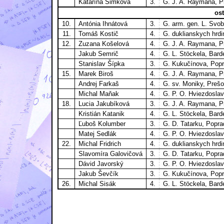
Katarína Šimková
3.
G. J. A. Raymana, P
ost
10.
Antónia Ihnátová
3.
G. arm. gen. L. Sv
11.
Tomáš Kostič
4.
G. duklianskych hrdi
12.
Zuzana Košelová
4.
G. J. A. Raymana, P
Jakub Semrič
4.
G. L. Stöckela, Bard
Stanislav Šípka
3.
G. Kukučínova, Pop
15.
Marek Biroš
4.
G. J. A. Raymana, P
Andrej Farkaš
4.
G. sv. Moniky, Preš
Michal Maňak
4.
G. P. O. Hviezdosla
18.
Lucia Jakubíková
3.
G. J. A. Raymana, P
Kristián Katanik
4.
G. L. Stöckela, Bard
Ľuboš Kolumber
3.
G. D. Tatarku, Popra
Matej Sedlák
4.
G. P. O. Hviezdosla
22.
Michal Fridrich
4.
G. duklianskych hrdi
Slavomíra Galovičová
3.
G. D. Tatarku, Popra
Dávid Javorský
3.
G. P. O. Hviezdosla
Jakub Ševčík
3.
G. Kukučínova, Pop
26.
Michal Sisák
4.
G. L. Stöckela, Bard