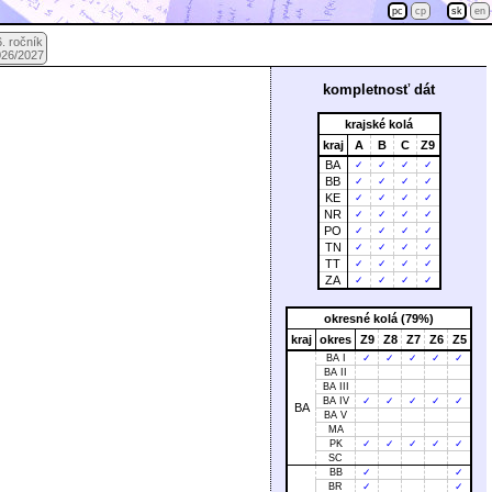
pc
cp
sk
en
. ročník
026/2027
kompletnosť dát
krajské kolá
kraj
A
B
C
Z9
BA
✓
✓
✓
✓
BB
✓
✓
✓
✓
KE
✓
✓
✓
✓
NR
✓
✓
✓
✓
PO
✓
✓
✓
✓
TN
✓
✓
✓
✓
TT
✓
✓
✓
✓
ZA
✓
✓
✓
✓
okresné kolá (79%)
kraj
okres
Z9
Z8
Z7
Z6
Z5
BA I
✓
✓
✓
✓
✓
BA II
BA III
BA IV
✓
✓
✓
✓
✓
BA
BA V
MA
PK
✓
✓
✓
✓
✓
SC
BB
✓
✓
BR
✓
✓