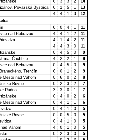
rtizánske
6
3
3
2
14
izánov, Považská Bystrica
6
1
5
1
13
4
4
1
3
12
telia
ín
6
0
4
1
11
ovce nad Bebravou
4
4
1
2
11
rievidza
4
1
4
2
11
4
4
3
0
11
tizánske
0
4
5
0
9
atrína, Čachtice
4
2
2
1
9
ovce nad Bebravou
0
4
5
0
9
 Braneckého, Trenčín
6
0
1
2
9
é Mesto nad Váhom
0
6
0
2
8
dnické Rovne
0
2
3
2
7
ske Rudno
3
3
0
1
7
rtizánske
0
4
0
2
6
é Mesto nad Váhom
0
4
1
1
6
evidza
0
4
1
0
5
dnické Rovne
0
0
5
0
5
evidza
0
4
1
0
5
a nad Váhom
4
0
1
0
5
uské
0
2
3
0
5
evidza
-
0
2
3
5