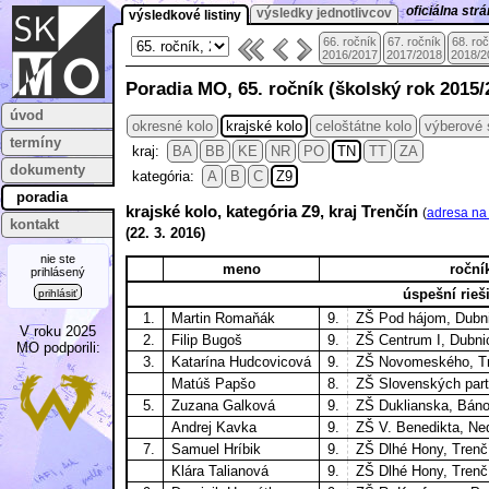
oficiálna st
výsledky jednotlivcov
výsledkové listiny
66. ročník
67. ročník
68. ro
2016/2017
2017/2018
2018/2
Poradia MO, 65. ročník (školský rok 2015/
úvod
okresné kolo
krajské kolo
celoštátne kolo
výberové 
termíny
kraj:
BA
BB
KE
NR
PO
TN
TT
ZA
dokumenty
kategória:
A
B
C
Z9
poradia
krajské kolo, kategória Z9, kraj Trenčín
(
adresa na
kontakt
(
22. 3.
2016)
nie ste
meno
roční
prihlásený
úspešní rieši
prihlásiť
1.
Martin Romaňák
9.
ZŠ Pod hájom, Dubn
V roku 2025
2.
Filip Bugoš
9.
ZŠ Centrum I, Dubn
MO podporili:
3.
Katarína Hudcovicová
9.
ZŠ Novomeského, T
Matúš Papšo
8.
ZŠ Slovenských part
5.
Zuzana Galková
9.
ZŠ Duklianska, Bán
Andrej Kavka
9.
ZŠ V. Benedikta, Ne
7.
Samuel Hríbik
9.
ZŠ Dlhé Hony, Trenč
Klára Talianová
9.
ZŠ Dlhé Hony, Trenč