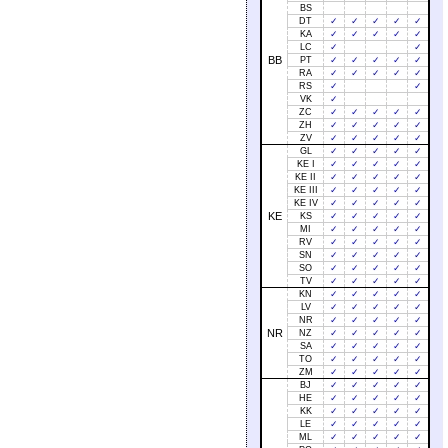
BS
DT
✓
✓
✓
✓
✓
KA
✓
✓
✓
✓
✓
LC
✓
✓
BB
PT
✓
✓
✓
✓
✓
RA
✓
✓
✓
✓
✓
RS
✓
✓
VK
✓
ZC
✓
✓
✓
✓
✓
ZH
✓
✓
✓
✓
✓
ZV
✓
✓
✓
✓
✓
GL
✓
✓
✓
✓
✓
KE I
✓
✓
✓
✓
✓
KE II
✓
✓
✓
✓
✓
KE III
✓
✓
✓
✓
✓
KE IV
✓
✓
✓
✓
✓
KE
KS
✓
✓
✓
✓
✓
MI
✓
✓
✓
✓
✓
RV
✓
✓
✓
✓
✓
SN
✓
✓
✓
✓
✓
SO
✓
✓
✓
✓
✓
TV
✓
✓
✓
✓
✓
KN
✓
✓
✓
✓
✓
LV
✓
✓
✓
✓
✓
NR
✓
✓
✓
✓
✓
NR
NZ
✓
✓
✓
✓
✓
SA
✓
✓
✓
✓
✓
TO
✓
✓
✓
✓
✓
ZM
✓
✓
✓
✓
✓
BJ
✓
✓
✓
✓
✓
HE
✓
✓
✓
✓
✓
KK
✓
✓
✓
✓
✓
LE
✓
✓
✓
✓
✓
ML
✓
✓
✓
✓
✓