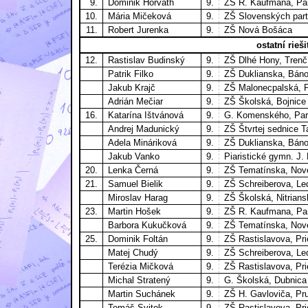
9.
Dominik Horváth
9.
ZŠ R. Kaufmana, Pa
10.
Mária Mičeková
9.
ZŠ Slovenských part
11.
Robert Jurenka
9.
ZŠ Nová Bošáca
ostatní rieši
12.
Rastislav Budinský
9.
ZŠ Dlhé Hony, Trenč
Patrik Filko
9.
ZŠ Duklianska, Bán
Jakub Krajč
9.
ZŠ Malonecpalská, P
Adrián Mečiar
9.
ZŠ Školská, Bojnice
16.
Katarína Ištvánová
9.
G. Komenského, Par
Andrej Madunický
9.
ZŠ Štvrtej sednice T
Adela Mináriková
9.
ZŠ Duklianska, Bán
Jakub Vanko
9.
Piaristické gymn. J.
20.
Lenka Černá
9.
ZŠ Tematínska, Nov
21.
Samuel Bielik
9.
ZŠ Schreiberova, Le
Miroslav Harag
9.
ZŠ Školská, Nitrian
23.
Martin Hošek
9.
ZŠ R. Kaufmana, Pa
Barbora Kukučková
9.
ZŠ Tematínska, Nov
25.
Dominik Foltán
9.
ZŠ Rastislavova, Pri
Matej Chudý
9.
ZŠ Schreiberova, Le
Terézia Mičková
9.
ZŠ Rastislavova, Pri
Michal Stratený
9.
G. Školská, Dubnic
Martin Suchánek
9.
ZŠ H. Gavloviča, Pr
Tomáš Svitok
9.
ZŠ Rastislavova, Pri