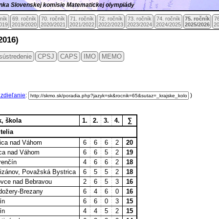
ránka Slovenskej komisie Matematickej olympiády
čník
69. ročník
70. ročník
71. ročník
72. ročník
73. ročník
74. ročník
75. ročník
76
019
2019/2020
2020/2021
2021/2022
2022/2023
2023/2024
2024/2025
2025/2026
2
2016)
sústredenie
CPSJ
CAPS
IMO
MEMO
 zdieľanie
:
)
k, škola
1.
2.
3.
4.
∑
telia
ica nad Váhom
6
6
6
2
20
ica nad Váhom
6
6
5
2
19
renčín
4
6
6
2
18
izánov, Považská Bystrica
6
5
5
2
18
ovce nad Bebravou
2
6
5
3
16
dožery-Brezany
6
4
6
0
16
ín
6
6
0
3
15
ín
4
4
5
2
15