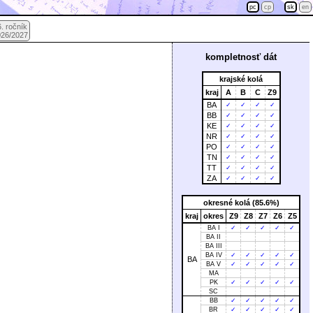
pc
cp
sk
en
. ročník
026/2027
kompletnosť dát
krajské kolá
kraj
A
B
C
Z9
BA
✓
✓
✓
✓
BB
✓
✓
✓
✓
KE
✓
✓
✓
✓
NR
✓
✓
✓
✓
PO
✓
✓
✓
✓
TN
✓
✓
✓
✓
TT
✓
✓
✓
✓
ZA
✓
✓
✓
✓
okresné kolá (85.6%)
kraj
okres
Z9
Z8
Z7
Z6
Z5
BA I
✓
✓
✓
✓
✓
BA II
BA III
BA IV
✓
✓
✓
✓
✓
BA
BA V
✓
✓
✓
✓
✓
MA
PK
✓
✓
✓
✓
✓
SC
BB
✓
✓
✓
✓
✓
BR
✓
✓
✓
✓
✓