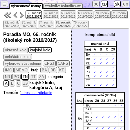
≡
pc
cp
sk
en
výsledky jednotlivcov
výsledkové listiny
66. ročník
67. ročník
68. ročník
69. ročník
70. ročník
71. ročník
2016/2017
2017/2018
2018/2019
2019/2020
2020/2021
2021/2022
72. ročník
73. ročník
74. ročník
75. ročník
76. ročník
2022/2023
2023/2024
2024/2025
2025/2026
2026/2027
Poradia MO, 66. ročník
kompletnosť dát
(školský rok 2016/2017)
krajské kolá
kraj
A
B
C
Z9
okresné kolo
krajské kolo
BA
✓
✓
✓
✓
celoštátne kolo
BB
✓
✓
✓
✓
výberové sústredenie
CPSJ
CAPS
KE
✓
✓
✓
✓
NR
✓
✓
✓
✓
IMO
MEMO
kraj:
BA
BB
KE
PO
✓
✓
✓
✓
NR
PO
TN
TT
ZA
kategória:
TN
✓
✓
✓
✓
TT
✓
✓
✓
✓
krajské kolo,
A
B
C
Z9
ZA
✓
✓
✓
✓
kategória A, kraj
Trenčín
(
adresa na zdieľanie
:
okresné kolá (86.3%)
kraj
okres
Z9
Z8
Z7
Z6
Z5
BA I
✓
✓
✓
✓
✓
BA II
BA III
BA IV
✓
✓
✓
✓
✓
BA
BA V
✓
✓
MA
PK
✓
✓
✓
✓
✓