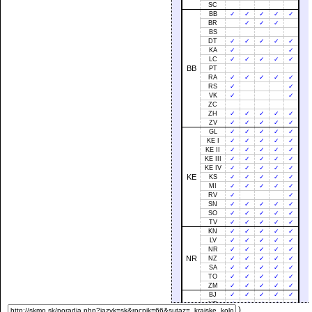
SC
BB
✓
✓
✓
✓
✓
BR
✓
✓
✓
BS
DT
✓
✓
✓
✓
✓
KA
✓
✓
LC
✓
✓
✓
✓
✓
BB
PT
RA
✓
✓
✓
✓
✓
RS
✓
✓
VK
✓
✓
ZC
ZH
✓
✓
✓
✓
✓
ZV
✓
✓
✓
✓
✓
GL
✓
✓
✓
✓
✓
KE I
✓
✓
✓
✓
✓
KE II
✓
✓
✓
✓
✓
KE III
✓
✓
✓
✓
✓
KE IV
✓
✓
✓
✓
✓
KE
KS
✓
✓
✓
✓
✓
MI
✓
✓
✓
✓
✓
RV
✓
✓
SN
✓
✓
✓
✓
✓
SO
✓
✓
✓
✓
✓
TV
✓
✓
✓
✓
✓
KN
✓
✓
✓
✓
✓
LV
✓
✓
✓
✓
✓
NR
✓
✓
✓
✓
✓
NR
NZ
✓
✓
✓
✓
✓
SA
✓
✓
✓
✓
✓
TO
✓
✓
✓
✓
✓
ZM
✓
✓
✓
✓
✓
BJ
✓
✓
✓
✓
✓
HE
✓
✓
✓
✓
✓
)