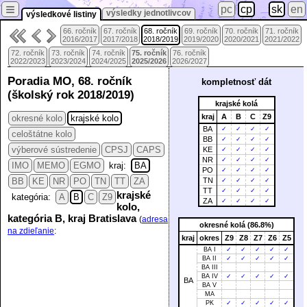
≡
pc
cp
sk
en
výsledky jednotlivcov
výsledkové listiny
66. ročník
67. ročník
68. ročník
69. ročník
70. ročník
71. ročník
2016/2017
2017/2018
2018/2019
2019/2020
2020/2021
2021/2022
72. ročník
73. ročník
74. ročník
75. ročník
76. ročník
2022/2023
2023/2024
2024/2025
2025/2026
2026/2027
Poradia MO, 68. ročník
kompletnosť dát
(školský rok 2018/2019)
krajské kolá
kraj
A
B
C
Z9
okresné kolo
krajské kolo
BA
✓
✓
✓
✓
celoštátne kolo
BB
✓
✓
✓
✓
výberové sústredenie
CPSJ
CAPS
KE
✓
✓
✓
✓
NR
✓
✓
✓
✓
IMO
MEMO
EGMO
kraj:
BA
PO
✓
✓
✓
✓
BB
KE
NR
PO
TN
TT
ZA
TN
✓
✓
✓
✓
TT
✓
✓
✓
✓
krajské
kategória:
A
B
C
Z9
ZA
✓
✓
✓
✓
kolo,
kategória B, kraj Bratislava
(
adresa
okresné kolá (86.8%)
na zdieľanie
:
kraj
okres
Z9
Z8
Z7
Z6
Z5
BA I
✓
✓
✓
✓
✓
BA II
✓
✓
✓
✓
✓
BA III
BA IV
✓
✓
✓
✓
✓
BA
BA V
MA
PK
✓
✓
✓
✓
✓