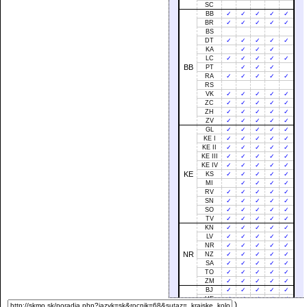
SC
BB
✓
✓
✓
✓
✓
BR
✓
✓
✓
✓
✓
BS
DT
✓
✓
✓
✓
✓
KA
✓
✓
✓
LC
✓
✓
✓
✓
✓
BB
PT
✓
✓
✓
RA
✓
✓
✓
✓
✓
RS
VK
✓
✓
✓
✓
✓
ZC
✓
✓
✓
✓
✓
ZH
✓
✓
✓
✓
✓
ZV
✓
✓
✓
✓
✓
GL
✓
✓
✓
✓
✓
KE I
✓
✓
✓
✓
✓
KE II
✓
✓
✓
✓
✓
KE III
✓
✓
✓
✓
✓
KE IV
✓
✓
✓
✓
✓
KE
KS
✓
✓
✓
✓
✓
MI
✓
✓
✓
✓
RV
✓
✓
✓
✓
✓
SN
✓
✓
✓
✓
✓
SO
✓
✓
✓
✓
✓
TV
✓
✓
✓
✓
✓
KN
✓
✓
✓
✓
✓
LV
✓
✓
✓
✓
✓
NR
✓
✓
✓
✓
✓
NR
NZ
✓
✓
✓
✓
✓
SA
✓
✓
✓
✓
✓
TO
✓
✓
✓
✓
✓
ZM
✓
✓
✓
✓
✓
BJ
✓
✓
✓
✓
✓
HE
✓
✓
✓
✓
✓
)