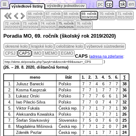
≡
pc
cp
sk
en
výsledky jednotlivcov
výsledkové listiny
66. ročník
67. ročník
68. ročník
69. ročník
70. ročník
71. ročník
2016/2017
2017/2018
2018/2019
2019/2020
2020/2021
2021/2022
72. ročník
73. ročník
74. ročník
75. ročník
76. ročník
2022/2023
2023/2024
2024/2025
2025/2026
2026/2027
Poradia MO, 69. ročník (školský rok 2019/2020)
okresné kolo
krajské kolo
celoštátne kolo
výberové sústredenie
CPSJ
CAPS
IMO
MEMO
EGMO
CAPS
(
adresa na zdieľanie
:
)
(
26.
–
28. 8.
2020, dištančná forma)
meno
štát
1.
2.
3.
4.
5.
6.
∑
1.
Juliusz Banecki
Poľsko
7
7
4
6
7
7
38
2.
Kosma Kasprzak
Poľsko
7
7
1
7
7
7
36
3.
Łukasz Orski
Poľsko
7
7
7
6
6
1
34
4.
Iwo Pilecki-Silva
Poľsko
7
7
0
7
4
7
32
5.
Viktor Fukala
Česká rep.
7
7
1
7
7
1
30
6.
Aleksandra Kowalska
Poľsko
7
3
1
7
7
1
26
7.
Štefan Slavkovský
Slovensko
7
5
0
7
6
0
25
8.
Magdaléna Mišinová
Česká rep.
7
7
1
2
0
7
24
Zdeněk Pezlar
Česká rep.
7
1
1
7
7
1
24