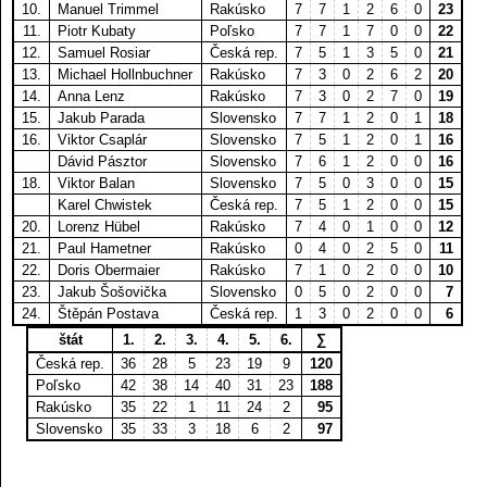
10.
Manuel Trimmel
Rakúsko
7
7
1
2
6
0
23
11.
Piotr Kubaty
Poľsko
7
7
1
7
0
0
22
12.
Samuel Rosiar
Česká rep.
7
5
1
3
5
0
21
13.
Michael Hollnbuchner
Rakúsko
7
3
0
2
6
2
20
14.
Anna Lenz
Rakúsko
7
3
0
2
7
0
19
15.
Jakub Parada
Slovensko
7
7
1
2
0
1
18
16.
Viktor Csaplár
Slovensko
7
5
1
2
0
1
16
Dávid Pásztor
Slovensko
7
6
1
2
0
0
16
18.
Viktor Balan
Slovensko
7
5
0
3
0
0
15
Karel Chwistek
Česká rep.
7
5
1
2
0
0
15
20.
Lorenz Hübel
Rakúsko
7
4
0
1
0
0
12
21.
Paul Hametner
Rakúsko
0
4
0
2
5
0
11
22.
Doris Obermaier
Rakúsko
7
1
0
2
0
0
10
23.
Jakub Šošovička
Slovensko
0
5
0
2
0
0
7
24.
Štěpán Postava
Česká rep.
1
3
0
2
0
0
6
štát
1.
2.
3.
4.
5.
6.
∑
Česká rep.
36
28
5
23
19
9
120
Poľsko
42
38
14
40
31
23
188
Rakúsko
35
22
1
11
24
2
95
Slovensko
35
33
3
18
6
2
97