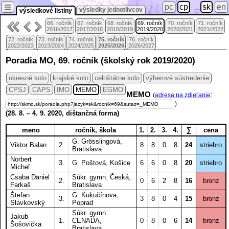
≡
pc
cp
sk
en
výsledky jednotlivcov
výsledkové listiny
66. ročník
67. ročník
68. ročník
69. ročník
70. ročník
71. ročník
2016/2017
2017/2018
2018/2019
2019/2020
2020/2021
2021/2022
72. ročník
73. ročník
74. ročník
75. ročník
76. ročník
2022/2023
2023/2024
2024/2025
2025/2026
2026/2027
Poradia MO, 69. ročník (školský rok 2019/2020)
okresné kolo
krajské kolo
celoštátne kolo
výberové sústredenie
CPSJ
CAPS
IMO
MEMO
EGMO
MEMO
(
adresa na zdieľanie
:
)
(
28. 8.
–
4. 9.
2020, dištančná forma)
meno
ročník, škola
1.
2.
3.
4.
∑
cena
G. Grösslingová,
Viktor Balan
2.
8
8
0
8
24
striebro
Bratislava
Norbert
3.
G. Poštová, Košice
6
6
0
8
20
striebro
Micheľ
Csaba Daniel
Súkr. gymn. Česká,
2.
0
6
2
8
16
bronz
Farkaš
Bratislava
Štefan
G. Kukučínova,
3.
3
8
0
4
15
bronz
Slavkovský
Poprad
Súkr. gymn.
Jakub
1.
CENADA,
0
8
0
6
14
bronz
Šošovička
Bratislava