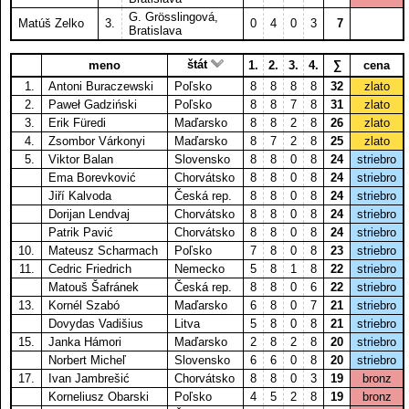
G. Grösslingová,
Matúš Zelko
3.
0
4
0
3
7
Bratislava
štát
meno
1.
2.
3.
4.
∑
cena
1.
Antoni Buraczewski
Poľsko
8
8
8
8
32
zlato
2.
Paweł Gadziński
Poľsko
8
8
7
8
31
zlato
3.
Erik Füredi
Maďarsko
8
8
2
8
26
zlato
4.
Zsombor Várkonyi
Maďarsko
8
7
2
8
25
zlato
5.
Viktor Balan
Slovensko
8
8
0
8
24
striebro
Ema Borevković
Chorvátsko
8
8
0
8
24
striebro
Jiří Kalvoda
Česká rep.
8
8
0
8
24
striebro
Dorijan Lendvaj
Chorvátsko
8
8
0
8
24
striebro
Patrik Pavić
Chorvátsko
8
8
0
8
24
striebro
10.
Mateusz Scharmach
Poľsko
7
8
0
8
23
striebro
11.
Cedric Friedrich
Nemecko
5
8
1
8
22
striebro
Matouš Šafránek
Česká rep.
8
8
0
6
22
striebro
13.
Kornél Szabó
Maďarsko
6
8
0
7
21
striebro
Dovydas Vadišius
Litva
5
8
0
8
21
striebro
15.
Janka Hámori
Maďarsko
2
8
2
8
20
striebro
Norbert Micheľ
Slovensko
6
6
0
8
20
striebro
17.
Ivan Jambrešić
Chorvátsko
8
8
0
3
19
bronz
Korneliusz Obarski
Poľsko
4
5
2
8
19
bronz