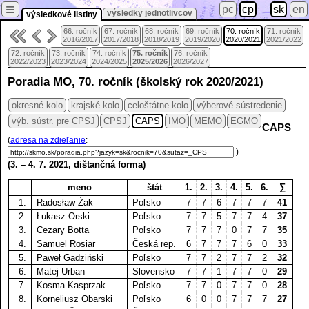
≡
pc
cp
sk
en
výsledky jednotlivcov
výsledkové listiny
66. ročník
67. ročník
68. ročník
69. ročník
70. ročník
71. ročník
2016/2017
2017/2018
2018/2019
2019/2020
2020/2021
2021/2022
72. ročník
73. ročník
74. ročník
75. ročník
76. ročník
2022/2023
2023/2024
2024/2025
2025/2026
2026/2027
Poradia MO, 70. ročník (školský rok 2020/2021)
okresné kolo
krajské kolo
celoštátne kolo
výberové sústredenie
výb. sústr. pre CPSJ
CPSJ
CAPS
IMO
MEMO
EGMO
CAPS
(
adresa na zdieľanie
:
)
(
3.
–
4. 7.
2021, dištančná forma)
meno
štát
1.
2.
3.
4.
5.
6.
∑
1.
Radosław Żak
Poľsko
7
7
6
7
7
7
41
2.
Łukasz Orski
Poľsko
7
7
5
7
7
4
37
3.
Cezary Botta
Poľsko
7
7
7
0
7
7
35
4.
Samuel Rosiar
Česká rep.
6
7
7
7
6
0
33
5.
Paweł Gadziński
Poľsko
7
7
2
7
7
2
32
6.
Matej Urban
Slovensko
7
7
1
7
7
0
29
7.
Kosma Kasprzak
Poľsko
7
7
0
7
7
0
28
8.
Korneliusz Obarski
Poľsko
6
0
0
7
7
7
27