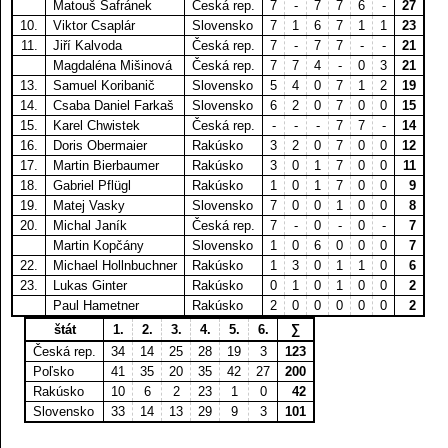
Matouš Šafránek
Česká rep.
7
-
7
7
6
-
27
10.
Viktor Csaplár
Slovensko
7
1
6
7
1
1
23
11.
Jiří Kalvoda
Česká rep.
7
-
7
7
-
-
21
Magdaléna Mišinová
Česká rep.
7
7
4
-
0
3
21
13.
Samuel Koribanič
Slovensko
5
4
0
7
1
2
19
14.
Csaba Daniel Farkaš
Slovensko
6
2
0
7
0
0
15
15.
Karel Chwistek
Česká rep.
-
-
-
7
7
-
14
16.
Doris Obermaier
Rakúsko
3
2
0
7
0
0
12
17.
Martin Bierbaumer
Rakúsko
3
0
1
7
0
0
11
18.
Gabriel Pflügl
Rakúsko
1
0
1
7
0
0
9
19.
Matej Vasky
Slovensko
7
0
0
1
0
0
8
20.
Michal Janík
Česká rep.
7
-
0
-
0
-
7
Martin Kopčány
Slovensko
1
0
6
0
0
0
7
22.
Michael Hollnbuchner
Rakúsko
1
3
0
1
1
0
6
23.
Lukas Ginter
Rakúsko
0
1
0
1
0
0
2
Paul Hametner
Rakúsko
2
0
0
0
0
0
2
štát
1.
2.
3.
4.
5.
6.
∑
Česká rep.
34
14
25
28
19
3
123
Poľsko
41
35
20
35
42
27
200
Rakúsko
10
6
2
23
1
0
42
Slovensko
33
14
13
29
9
3
101