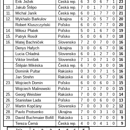
Erik Ježek
Česká rep.
6
3
0
6
7
1
23
10.
Jakub Štěpo
Česká rep.
7
0
1
7
7
0
22
11.
Michal Janík
Česká rep.
6
0
1
7
7
0
21
12.
Mykhailo Barkulov
Ukrajina
6
2
0
5
7
0
20
Robert Kluszczyński
Poľsko
6
0
0
7
7
0
20
14.
Miłosz Płatek
Poľsko
5
0
1
6
7
0
19
15.
Patryk Rosół
Poľsko
5
0
0
6
7
0
18
16.
Matej Bachniček
Slovensko
7
2
0
7
0
0
16
Denys Hafych
Ukrajina
3
0
0
6
7
0
16
Lucia Chladná
Slovensko
6
0
1
2
7
0
16
Viktor Imrišek
Slovensko
7
1
0
7
1
0
16
Štěpán Mikéska
Česká rep.
6
7
0
3
0
0
16
Dominik Pultar
Rakúsko
0
3
0
7
1
5
16
Jan Strehn
Rakúsko
4
0
0
5
7
0
16
23.
Wojciech Domin
Poľsko
6
0
0
6
0
3
15
Wojciech Malinowski
Poľsko
7
1
0
7
0
0
15
25.
Georg Weisbier
Rakúsko
7
0
0
0
7
0
14
26.
Stanisław Lada
Poľsko
7
0
0
6
0
0
13
27.
Martin Kopčány
Slovensko
7
0
0
3
0
2
12
28.
Pavlo Protsenko
Ukrajina
7
0
0
3
1
0
11
29.
David Buchmaier Bofill
Rakúsko
1
1
0
7
0
0
9
Tereza Černá
Česká rep.
4
0
0
4
1
0
9