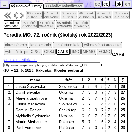
≡
pc
cp
sk
en
výsledky jednotlivcov
výsledkové listiny
66. ročník
67. ročník
68. ročník
69. ročník
70. ročník
71. ročník
2016/2017
2017/2018
2018/2019
2019/2020
2020/2021
2021/2022
72. ročník
73. ročník
74. ročník
75. ročník
76. ročník
2022/2023
2023/2024
2024/2025
2025/2026
2026/2027
Poradia MO, 72. ročník (školský rok 2022/2023)
okresné kolo
krajské kolo
celoštátne kolo
výberové sústredenie
výb. sústr. pre CPSJ
CPSJ
CAPS
IMO
MEMO
EGMO
CAPS
(
adresa na zdieľanie
:
)
(
18.
–
21. 6.
2023, Rakúsko, Klosterneuburg)
meno
štát
1.
2.
3.
4.
5.
6.
∑
1.
Jakub Šošovička
Slovensko
3
5
4
5
7
4
28
2.
Daniil Shvaiko
Ukrajina
7
3
0
7
7
3
27
3.
Maryna Spektrova
Ukrajina
2
3
7
7
7
0
26
4.
Eliška Macáková
Slovensko
6
7
1
4
7
0
25
Samuel Rosiar
Česká rep.
6
2
0
7
7
3
25
Mykhailo Sydorenko
Ukrajina
6
0
7
5
7
0
25
7.
Martin Bierbaumer
Rakúsko
5
7
1
5
2
4
24
8.
Paul Hametner
Rakúsko
7
7
0
7
2
0
23