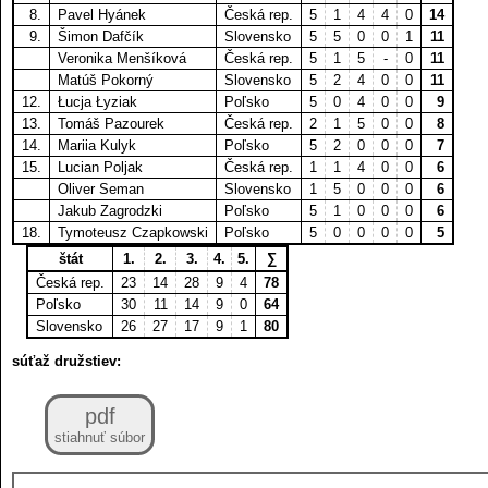
8.
Pavel Hyánek
Česká rep.
5
1
4
4
0
14
9.
Šimon Dafčík
Slovensko
5
5
0
0
1
11
Veronika Menšíková
Česká rep.
5
1
5
-
0
11
Matúš Pokorný
Slovensko
5
2
4
0
0
11
12.
Łucja Łyziak
Poľsko
5
0
4
0
0
9
13.
Tomáš Pazourek
Česká rep.
2
1
5
0
0
8
14.
Mariia Kulyk
Poľsko
5
2
0
0
0
7
15.
Lucian Poljak
Česká rep.
1
1
4
0
0
6
Oliver Seman
Slovensko
1
5
0
0
0
6
Jakub Zagrodzki
Poľsko
5
1
0
0
0
6
18.
Tymoteusz Czapkowski
Poľsko
5
0
0
0
0
5
štát
1.
2.
3.
4.
5.
∑
Česká rep.
23
14
28
9
4
78
Poľsko
30
11
14
9
0
64
Slovensko
26
27
17
9
1
80
súťaž družstiev:
pdf
stiahnuť súbor