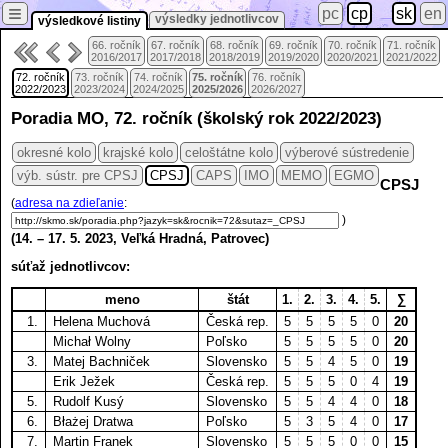
≡
pc
cp
sk
en
výsledky jednotlivcov
výsledkové listiny
66. ročník
67. ročník
68. ročník
69. ročník
70. ročník
71. ročník
2016/2017
2017/2018
2018/2019
2019/2020
2020/2021
2021/2022
72. ročník
73. ročník
74. ročník
75. ročník
76. ročník
2022/2023
2023/2024
2024/2025
2025/2026
2026/2027
Poradia MO, 72. ročník (školský rok 2022/2023)
okresné kolo
krajské kolo
celoštátne kolo
výberové sústredenie
výb. sústr. pre CPSJ
CPSJ
CAPS
IMO
MEMO
EGMO
CPSJ
(
adresa na zdieľanie
:
)
(
14.
–
17. 5.
2023, Veľká Hradná, Patrovec)
súťaž jednotlivcov:
meno
štát
1.
2.
3.
4.
5.
∑
1.
Helena Muchová
Česká rep.
5
5
5
5
0
20
Michał Wolny
Poľsko
5
5
5
5
0
20
3.
Matej Bachniček
Slovensko
5
5
4
5
0
19
Erik Ježek
Česká rep.
5
5
5
0
4
19
5.
Rudolf Kusý
Slovensko
5
5
4
4
0
18
6.
Błażej Dratwa
Poľsko
5
3
5
4
0
17
7.
Martin Franek
Slovensko
5
5
5
0
0
15