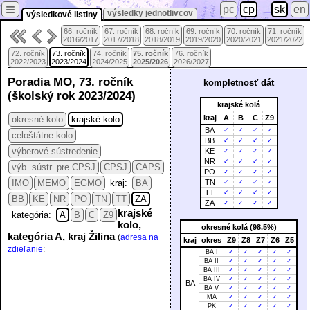
≡
pc
cp
sk
en
výsledky jednotlivcov
výsledkové listiny
66. ročník
67. ročník
68. ročník
69. ročník
70. ročník
71. ročník
2016/2017
2017/2018
2018/2019
2019/2020
2020/2021
2021/2022
72. ročník
73. ročník
74. ročník
75. ročník
76. ročník
2022/2023
2023/2024
2024/2025
2025/2026
2026/2027
Poradia MO, 73. ročník
kompletnosť dát
(školský rok 2023/2024)
krajské kolá
kraj
A
B
C
Z9
okresné kolo
krajské kolo
BA
✓
✓
✓
✓
celoštátne kolo
BB
✓
✓
✓
✓
výberové sústredenie
KE
✓
✓
✓
✓
NR
✓
✓
✓
✓
výb. sústr. pre CPSJ
CPSJ
CAPS
PO
✓
✓
✓
✓
IMO
MEMO
EGMO
kraj:
BA
TN
✓
✓
✓
✓
TT
✓
✓
✓
✓
BB
KE
NR
PO
TN
TT
ZA
ZA
✓
✓
✓
✓
krajské
kategória:
A
B
C
Z9
kolo,
okresné kolá (98.5%)
kategória A, kraj Žilina
(
adresa na
kraj
okres
Z9
Z8
Z7
Z6
Z5
zdieľanie
:
BA I
✓
✓
✓
✓
✓
BA II
✓
✓
✓
✓
✓
BA III
✓
✓
✓
✓
✓
BA IV
✓
✓
✓
✓
✓
BA
BA V
✓
✓
✓
✓
✓
MA
✓
✓
✓
✓
✓
PK
✓
✓
✓
✓
✓