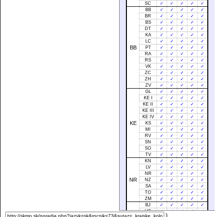
SC
✓
✓
✓
✓
✓
BB
✓
✓
✓
✓
✓
BR
✓
✓
✓
✓
✓
BS
✓
✓
✓
✓
✓
DT
✓
✓
✓
✓
✓
KA
✓
✓
✓
✓
✓
LC
✓
✓
✓
✓
✓
BB
PT
✓
✓
✓
✓
✓
RA
✓
✓
✓
✓
✓
RS
✓
✓
✓
✓
✓
VK
✓
✓
✓
✓
✓
ZC
✓
✓
✓
✓
✓
ZH
✓
✓
✓
✓
✓
ZV
✓
✓
✓
✓
✓
GL
✓
✓
✓
✓
✓
KE I
✓
✓
✓
✓
✓
KE II
✓
✓
✓
✓
✓
KE III
✓
✓
✓
✓
✓
KE IV
✓
✓
✓
✓
✓
KE
KS
✓
✓
✓
✓
✓
MI
✓
✓
✓
✓
✓
RV
✓
✓
✓
✓
✓
SN
✓
✓
✓
✓
✓
SO
✓
✓
✓
✓
✓
TV
✓
✓
✓
✓
✓
KN
✓
✓
✓
✓
✓
LV
✓
✓
✓
✓
✓
NR
✓
✓
✓
✓
✓
NR
NZ
✓
✓
✓
✓
✓
SA
✓
✓
✓
✓
✓
TO
✓
✓
✓
✓
✓
ZM
✓
✓
✓
✓
✓
BJ
✓
✓
✓
✓
✓
HE
✓
✓
✓
✓
✓
)