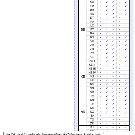
SC
✓
✓
✓
✓
✓
BB
✓
✓
✓
✓
✓
BR
✓
✓
✓
✓
✓
BS
✓
✓
✓
✓
✓
DT
✓
✓
✓
✓
✓
KA
✓
✓
✓
✓
✓
LC
✓
✓
✓
✓
✓
BB
PT
✓
✓
✓
✓
✓
RA
✓
✓
✓
✓
✓
RS
✓
✓
✓
✓
✓
VK
✓
✓
✓
✓
✓
ZC
✓
✓
✓
✓
✓
ZH
✓
✓
✓
✓
✓
ZV
✓
✓
✓
GL
✓
✓
✓
✓
✓
KE I
✓
✓
✓
✓
✓
KE II
✓
✓
✓
✓
✓
KE III
✓
✓
✓
✓
✓
KE IV
✓
✓
✓
✓
✓
KE
KS
✓
✓
✓
✓
✓
MI
✓
✓
✓
✓
✓
RV
✓
✓
✓
✓
✓
SN
✓
✓
✓
✓
✓
SO
✓
✓
✓
✓
✓
TV
✓
✓
✓
✓
✓
KN
✓
✓
✓
✓
✓
LV
✓
✓
✓
✓
✓
NR
✓
✓
✓
✓
✓
NR
NZ
✓
✓
✓
✓
✓
SA
✓
✓
✓
✓
✓
TO
✓
✓
✓
✓
✓
ZM
✓
✓
✓
✓
✓
BJ
✓
✓
✓
✓
✓
HE
✓
✓
✓
✓
✓
)