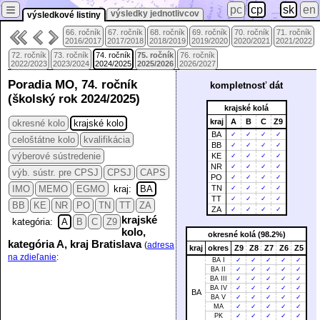
≡
pc
cp
sk
en
výsledky jednotlivcov
výsledkové listiny
66. ročník
67. ročník
68. ročník
69. ročník
70. ročník
71. ročník
2016/2017
2017/2018
2018/2019
2019/2020
2020/2021
2021/2022
72. ročník
73. ročník
74. ročník
75. ročník
76. ročník
2022/2023
2023/2024
2024/2025
2025/2026
2026/2027
Poradia MO, 74. ročník
kompletnosť dát
(školský rok 2024/2025)
krajské kolá
kraj
A
B
C
Z9
okresné kolo
krajské kolo
BA
✓
✓
✓
✓
celoštátne kolo
kvalifikácia
BB
✓
✓
✓
✓
výberové sústredenie
KE
✓
✓
✓
✓
NR
✓
✓
✓
✓
výb. sústr. pre CPSJ
CPSJ
CAPS
PO
✓
✓
✓
✓
IMO
MEMO
EGMO
kraj:
BA
TN
✓
✓
✓
✓
TT
✓
✓
✓
✓
BB
KE
NR
PO
TN
TT
ZA
ZA
✓
✓
✓
✓
krajské
kategória:
A
B
C
Z9
kolo,
okresné kolá (98.2%)
kategória A, kraj Bratislava
(
adresa
kraj
okres
Z9
Z8
Z7
Z6
Z5
na zdieľanie
:
BA I
✓
✓
✓
✓
✓
BA II
✓
✓
✓
✓
✓
BA III
✓
✓
✓
✓
✓
BA IV
✓
✓
✓
✓
✓
BA
BA V
✓
✓
✓
✓
✓
MA
✓
✓
✓
✓
✓
PK
✓
✓
✓
✓
✓